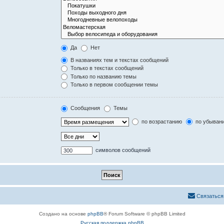
Да
Нет
В названиях тем и текстах сообщений
Только в текстах сообщений
Только по названию темы
Только в первом сообщении темы
Сообщения
Темы
по возрастанию
по убыван
символов сообщений
Связаться
Создано на основе
phpBB
® Forum Software © phpBB Limited
Русская поддержка phpBB