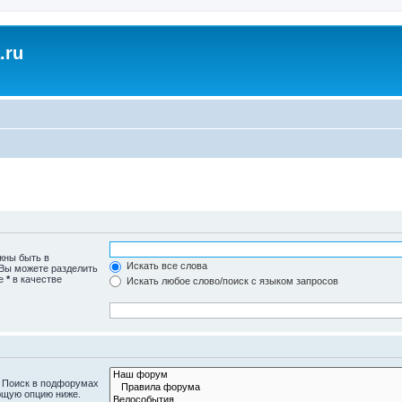
.ru
жны быть в
Искать все слова
 Вы можете разделить
те
*
в качестве
Искать любое слово/поиск с языком запросов
. Поиск в подфорумах
ющую опцию ниже.