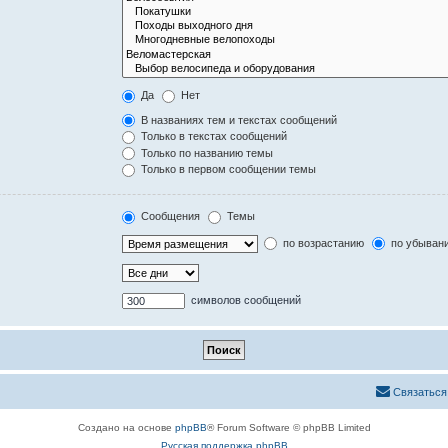
Да
Нет
В названиях тем и текстах сообщений
Только в текстах сообщений
Только по названию темы
Только в первом сообщении темы
Сообщения
Темы
по возрастанию
по убыван
символов сообщений
Связаться
Создано на основе
phpBB
® Forum Software © phpBB Limited
Русская поддержка phpBB