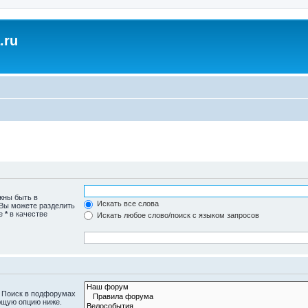
.ru
жны быть в
Искать все слова
 Вы можете разделить
те
*
в качестве
Искать любое слово/поиск с языком запросов
. Поиск в подфорумах
ющую опцию ниже.