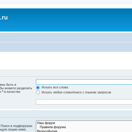
.ru
жны быть в
Искать все слова
 Вы можете разделить
те
*
в качестве
Искать любое слово/поиск с языком запросов
. Поиск в подфорумах
ющую опцию ниже.