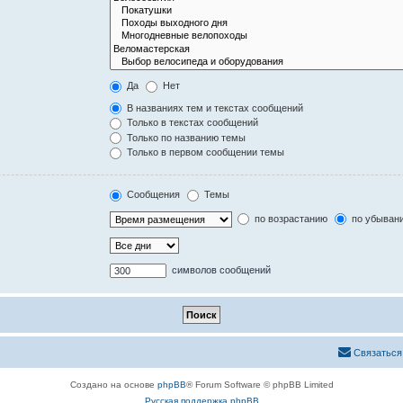
Да
Нет
В названиях тем и текстах сообщений
Только в текстах сообщений
Только по названию темы
Только в первом сообщении темы
Сообщения
Темы
по возрастанию
по убыван
символов сообщений
Связаться
Создано на основе
phpBB
® Forum Software © phpBB Limited
Русская поддержка phpBB