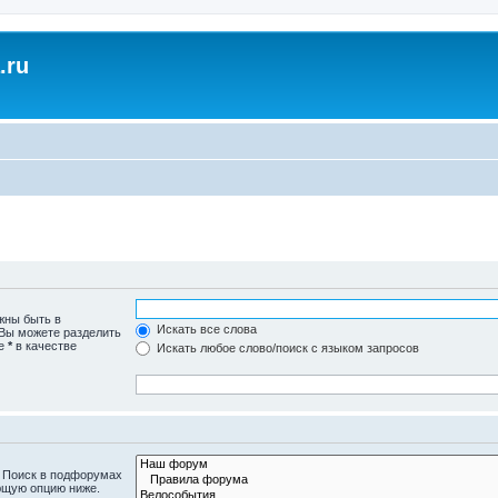
.ru
жны быть в
Искать все слова
 Вы можете разделить
те
*
в качестве
Искать любое слово/поиск с языком запросов
. Поиск в подфорумах
ющую опцию ниже.