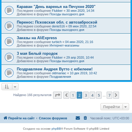
Караван "День варенья на Печухне 2020"
Последнее сообщение
Flubber
«
30 июн 2020, 14:34
Добавлено в форуме
Походы выходного дня
Перенос: Псковская обл. с автозаброской
Последнее сообщение
denis516
«
09 июн 2020, 22:54
Добавлено в форуме
Походы выходного дня
Заказы на AliExpress
Последнее сообщение
turbich
«
04 июн 2020, 21:16
Добавлено в форуме
Интернет-магазины
3 мая Белый городок
Последнее сообщение
Flubber
«
29 апр 2020, 10:44
Добавлено в форуме
Походы выходного дня
Поздравляем Андрея Вутто с юбилеем!
Последнее сообщение
oldmaniac
«
10 дек 2019, 10:42
Добавлено в форуме
Поздравления
Страница
2
из
7
1
2
3
4
5
7
Пред.
След.
Найдено 166 результатов
…
Перейти
Перейти на сайт
Список форумов
Часовой пояс:
UTC+03:00
Создано на основе
phpBB
® Forum Software © phpBB Limited