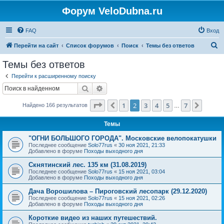
Форум VeloDubna.ru
FAQ
Вход
П
Перейти на сайт
Список форумов
Поиск
Темы без ответов
о
Темы без ответов
и
Перейти к расширенному поиску
с
Поиск
Расширенный поиск
к
Страница
2
из
7
1
2
3
4
5
7
Пред.
След.
Найдено 166 результатов
…
Темы
"ОГНИ БОЛЬШОГО ГОРОДА". Московские велопокатушки
Последнее сообщение
Solo77rus
«
30 ноя 2021, 21:33
Добавлено в форуме
Походы выходного дня
Скнятинский лес. 135 км (31.08.2019)
Последнее сообщение
Solo77rus
«
15 ноя 2021, 03:04
Добавлено в форуме
Походы выходного дня
Дача Ворошилова – Пироговский лесопарк (29.12.2020)
Последнее сообщение
Solo77rus
«
15 ноя 2021, 02:26
Добавлено в форуме
Походы выходного дня
Короткие видео из наших путешествий.