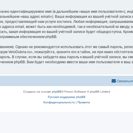
означно идентифицируемое имя (в дальнейшем «ваше имя пользователя»), ин
 дальнейшем «ваш адрес email»). Ваша информация из вашей учётной записи
, предоставляющей нам услуги хостинга. Любая информация, запрашиваема
о адреса email, может быть как необходимой, так и необязательной ко ввод
рать, какая информация из вашей учётной записи будет общедоступна. Кроме 
рограммным обеспечением phpBB.
ием). Однако не рекомендуется использовать этот же самый пароль, регист
рум VeloDubna.ru», пожалуйста, храните его в тайне, ни при каких обстояте
 пароль. В случае, если вы забудете ваш пароль к вашей учётной записи, вы
ением phpBB. Вам будет необходимо ввести ваше имя пользователя и ваш а
Связаться
Создано на основе
phpBB
® Forum Software © phpBB Limited
Русская поддержка phpBB
Конфиденциальность
|
Правила