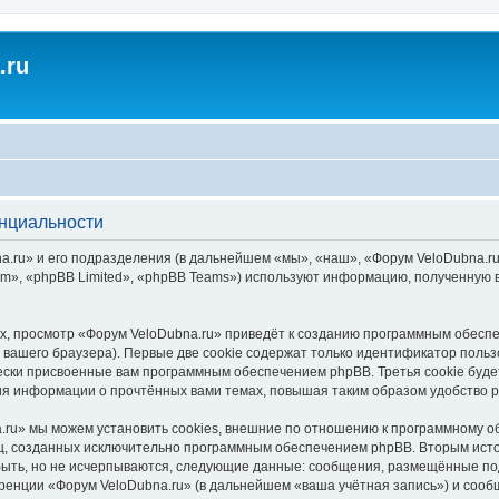
.ru
енциальности
.ru» и его подразделения (в дальнейшем «мы», «наш», «Форум VeloDubna.ru», 
», «phpBB Limited», «phpBB Teams») используют информацию, полученную во
, просмотр «Форум VeloDubna.ru» приведёт к созданию программным обеспе
вашего браузера). Первые две cookie содержат только идентификатор польз
чески присвоенные вам программным обеспечением phpBB. Третья cookie буд
ния информации о прочтённых вами темах, повышая таким образом удобство 
ru» мы можем установить cookies, внешние по отношению к программному об
иц, созданных исключительно программным обеспечением phpBB. Вторым ис
быть, но не исчерпываются, следующие данные: сообщения, размещённые по
ренции «Форум VeloDubna.ru» (в дальнейшем «ваша учётная запись») и сооб