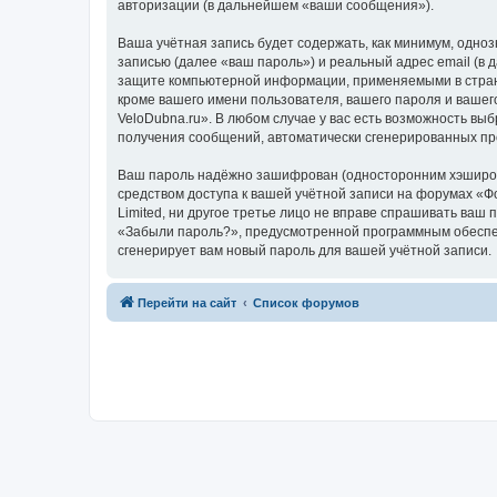
авторизации (в дальнейшем «ваши сообщения»).
Ваша учётная запись будет содержать, как минимум, одн
записью (далее «ваш пароль») и реальный адрес email (в
защите компьютерной информации, применяемыми в стране
кроме вашего имени пользователя, вашего пароля и вашег
VeloDubna.ru». В любом случае у вас есть возможность выб
получения сообщений, автоматически сгенерированных п
Ваш пароль надёжно зашифрован (односторонним хэширован
средством доступа к вашей учётной записи на форумах «Фо
Limited, ни другое третье лицо не вправе спрашивать ваш
«Забыли пароль?», предусмотренной программным обеспеч
сгенерирует вам новый пароль для вашей учётной записи.
Перейти на сайт
Список форумов