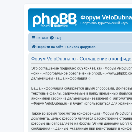
Форум VeloDubna
Спортивно-туристический клуб
Ссылки
FAQ
Перейти на сайт
Список форумов
Форум VeloDubna.ru - Соглашение о конфид
Это соглашение подробно объясняет, как «Форум VeloDubna
«они», «программное обеспечение phpBB», «www.phpbb.com
дальнейшем «ваша информация»).
Ваша информация собирается двумя способами. Во-первых
текстовые файлы, загружаемые в папку временных файлов 
анонимной сессии (в дальнейшем «session-id»), автомати
«Форум VeloDubna.ru» и будет использоваться для хране
Также во время просмотра конференции «Форум VeloDubna.
документа, целью которого является рассмотрение стран
которые вы отправляете на форум. Этими данными могут 
сообщения»), данные, указанные при регистрации в конфе