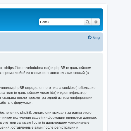
Поиск
Расширенный по
Вход
«https://forum.velodubna.ru») и phpBB (в дальнейшем
 время любой из ваших пользовательских сессий (в
чением phpBB определённого числа cookies (небольшие
ователя (в дальнейшем «user-id») и идентификатор
ет создана после просмотра одной из тем конференции
работы с форумами.
еспечению phpBB, однако они выходят за рамки этого
точником получения вашей информации являются данные,
д учётной записью Гостя (в дальнейшем «анонимные
щения, оставленные вами после регистрации и