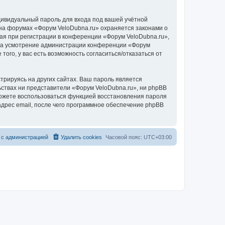
дивидуальный пароль для входа под вашей учётной
 на форумах «Форум VeloDubna.ru» охраняется законами о
я при регистрации в конференции «Форум VeloDubna.ru»,
у, на усмотрение администрации конференции «Форум
того, у вас есть возможность согласиться/отказаться от
рируясь на других сайтах. Ваш пароль является
льствах ни представители «Форум VeloDubna.ru», ни phpBB
 сможете воспользоваться функцией восстановления пароля
дрес email, после чего программное обеспечение phpBB
 с администрацией
Удалить cookies
Часовой пояс:
UTC+03:00