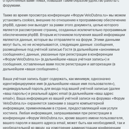
о прочтённых вами темах, повышая таким образом удобство работы с
форумами.
Также во время просмотра конференции «Форум VeloDubna.ru» мы можем
установить cookies, внешние по отношению к программному обеспечению
phpBB, однако они выходят за рамки этого документа, целью которого
является рассмотрение страниц, созданных исключительно программным
обеспечением phpBB. Вторым источником получения вашей информации
являются данные, которые вы отправляете на форум. Этими данными
могут быть, но не исчерпываются, следующие данные: сообщения,
размещённые под учётной записью Гостя (в дальнейшем «анонимные
сообщения»), данные, указанные при регистрации в конференции
«Форум VeloDubna.ru» (в дальнейшем «ваша учётная запись») и
сообщения, оставленные вами после регистрации и авторизации (в
дальнейшем «ваши сообщения»).
Ваша учётная запись будет содержать, как минимум, однозначно
идентифицируемое имя (в дальнейшем «ваше имя пользователя»),
индивидуальный пароль для входа под вашей учётной записью (далее
«ваш пароль») и реальный адрес email (в дальнейшем «ваш адрес
email»). Ваша информация из вашей учётной записи на форумах «Форум
VeloDubna.ru» охраняется законами о защите компьютерной
информации, применяемыми в стране, предоставляющей нам услуги
хостинга. Любая информация, запрашиваемая при регистрации в
конференции «Форум VeloDubna.ru», кроме вашего имени пользователя,
вашего пароля и вашего адреса email, может быть как необходимой, так и
необязательной ко вводу, на усмотрение администрации конференции