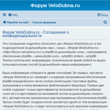
Форум VeloDubna.ru
FAQ
Вход
П
Перейти на сайт
Список форумов
о
Форум VeloDubna.ru - Соглашение о
и
конфиденциальности
с
Это соглашение подробно объясняет, как «Форум VeloDubna.ru» и его
к
подразделения (в дальнейшем «мы», «наш», «Форум VeloDubna.ru»,
«https://forum.velodubna.ru») и phpBB (в дальнейшем «они», «программное
обеспечение phpBB», «www.phpbb.com», «phpBB Limited», «phpBB
Teams») используют информацию, полученную во время любой из ваших
пользовательских сессий (в дальнейшем «ваша информация»).
Ваша информация собирается двумя способами. Во-первых, просмотр
«Форум VeloDubna.ru» приведёт к созданию программным обеспечением
phpBB определённого числа cookies (небольшие текстовые файлы,
загружаемые в папку временных файлов вашего браузера). Первые две
cookie содержат только идентификатор пользователя (в дальнейшем
«user-id») и идентификатор анонимной сессии (в дальнейшем «session-
id»), автоматически присвоенные вам программным обеспечением phpBB.
Третья cookie будет создана после просмотра одной из тем конференции
«Форум VeloDubna.ru» и будет использоваться для хранения информации