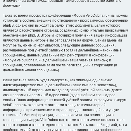
о прочтённых вами темах, повышая таким образом удобство работы с
форумами.
Также во время просмотра конференции «Форум VeloDubna.ru» мы можем
установить cookies, внешние по отношению к программному обеспечению
phpBB, однако они выходят за рамки этого документа, целью которого
является рассмотрение страниц, созданных исключительно программным
обеспечением phpBB. Вторым источником получения вашей информации
являются данные, которые вы отправляете на форум. Этими данными
могут быть, но не исчерпываются, следующие данные: сообщения,
размещённые под учётной записью Гостя (в дальнейшем «анонимные
сообщения»), данные, указанные при регистрации в конференции
«Форум VeloDubna.ru» (в дальнейшем «ваша учётная запись») и
сообщения, оставленные вами после регистрации и авторизации (в
дальнейшем «ваши сообщения»).
Ваша учётная запись будет содержать, как минимум, однозначно
идентифицируемое имя (в дальнейшем «ваше имя пользователя»),
индивидуальный пароль для входа под вашей учётной записью (далее
«ваш пароль») и реальный адрес email (в дальнейшем «ваш адрес
email»). Ваша информация из вашей учётной записи на форумах «Форум
VeloDubna.ru» охраняется законами о защите компьютерной
информации, применяемыми в стране, предоставляющей нам услуги
хостинга. Любая информация, запрашиваемая при регистрации в
конференции «Форум VeloDubna.ru», кроме вашего имени пользователя,
вашего пароля и вашего адреса email, может быть как необходимой, так и
необязательной ко вводу, на усмотрение администрации конференции