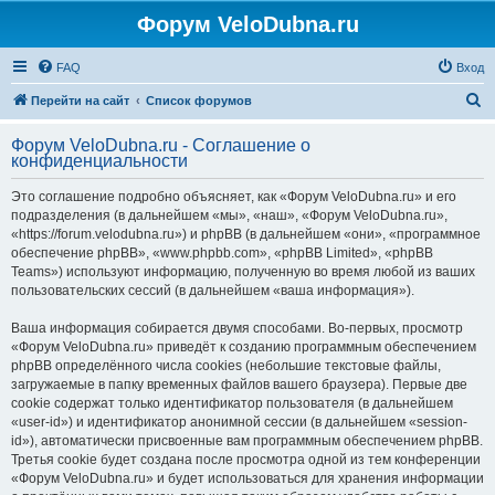
Форум VeloDubna.ru
FAQ
Вход
П
Перейти на сайт
Список форумов
о
Форум VeloDubna.ru - Соглашение о
и
конфиденциальности
с
Это соглашение подробно объясняет, как «Форум VeloDubna.ru» и его
к
подразделения (в дальнейшем «мы», «наш», «Форум VeloDubna.ru»,
«https://forum.velodubna.ru») и phpBB (в дальнейшем «они», «программное
обеспечение phpBB», «www.phpbb.com», «phpBB Limited», «phpBB
Teams») используют информацию, полученную во время любой из ваших
пользовательских сессий (в дальнейшем «ваша информация»).
Ваша информация собирается двумя способами. Во-первых, просмотр
«Форум VeloDubna.ru» приведёт к созданию программным обеспечением
phpBB определённого числа cookies (небольшие текстовые файлы,
загружаемые в папку временных файлов вашего браузера). Первые две
cookie содержат только идентификатор пользователя (в дальнейшем
«user-id») и идентификатор анонимной сессии (в дальнейшем «session-
id»), автоматически присвоенные вам программным обеспечением phpBB.
Третья cookie будет создана после просмотра одной из тем конференции
«Форум VeloDubna.ru» и будет использоваться для хранения информации