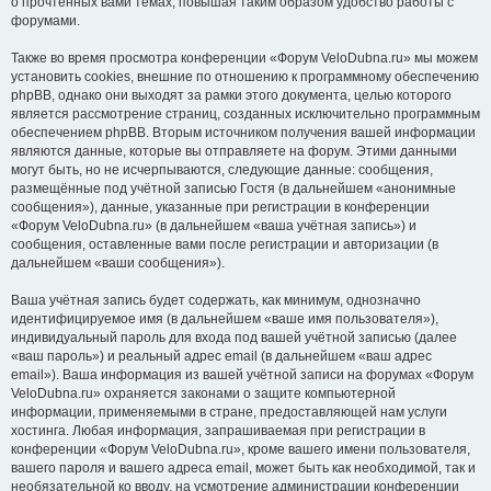
о прочтённых вами темах, повышая таким образом удобство работы с
форумами.
Также во время просмотра конференции «Форум VeloDubna.ru» мы можем
установить cookies, внешние по отношению к программному обеспечению
phpBB, однако они выходят за рамки этого документа, целью которого
является рассмотрение страниц, созданных исключительно программным
обеспечением phpBB. Вторым источником получения вашей информации
являются данные, которые вы отправляете на форум. Этими данными
могут быть, но не исчерпываются, следующие данные: сообщения,
размещённые под учётной записью Гостя (в дальнейшем «анонимные
сообщения»), данные, указанные при регистрации в конференции
«Форум VeloDubna.ru» (в дальнейшем «ваша учётная запись») и
сообщения, оставленные вами после регистрации и авторизации (в
дальнейшем «ваши сообщения»).
Ваша учётная запись будет содержать, как минимум, однозначно
идентифицируемое имя (в дальнейшем «ваше имя пользователя»),
индивидуальный пароль для входа под вашей учётной записью (далее
«ваш пароль») и реальный адрес email (в дальнейшем «ваш адрес
email»). Ваша информация из вашей учётной записи на форумах «Форум
VeloDubna.ru» охраняется законами о защите компьютерной
информации, применяемыми в стране, предоставляющей нам услуги
хостинга. Любая информация, запрашиваемая при регистрации в
конференции «Форум VeloDubna.ru», кроме вашего имени пользователя,
вашего пароля и вашего адреса email, может быть как необходимой, так и
необязательной ко вводу, на усмотрение администрации конференции