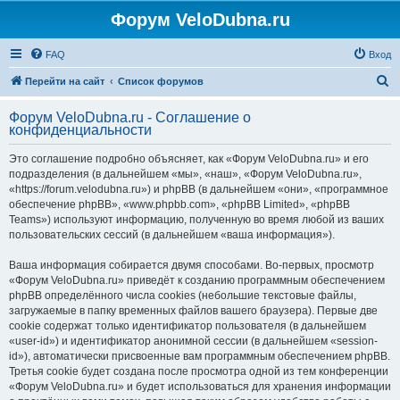
Форум VeloDubna.ru
FAQ
Вход
П
Перейти на сайт
Список форумов
о
Форум VeloDubna.ru - Соглашение о
и
конфиденциальности
с
Это соглашение подробно объясняет, как «Форум VeloDubna.ru» и его
к
подразделения (в дальнейшем «мы», «наш», «Форум VeloDubna.ru»,
«https://forum.velodubna.ru») и phpBB (в дальнейшем «они», «программное
обеспечение phpBB», «www.phpbb.com», «phpBB Limited», «phpBB
Teams») используют информацию, полученную во время любой из ваших
пользовательских сессий (в дальнейшем «ваша информация»).
Ваша информация собирается двумя способами. Во-первых, просмотр
«Форум VeloDubna.ru» приведёт к созданию программным обеспечением
phpBB определённого числа cookies (небольшие текстовые файлы,
загружаемые в папку временных файлов вашего браузера). Первые две
cookie содержат только идентификатор пользователя (в дальнейшем
«user-id») и идентификатор анонимной сессии (в дальнейшем «session-
id»), автоматически присвоенные вам программным обеспечением phpBB.
Третья cookie будет создана после просмотра одной из тем конференции
«Форум VeloDubna.ru» и будет использоваться для хранения информации