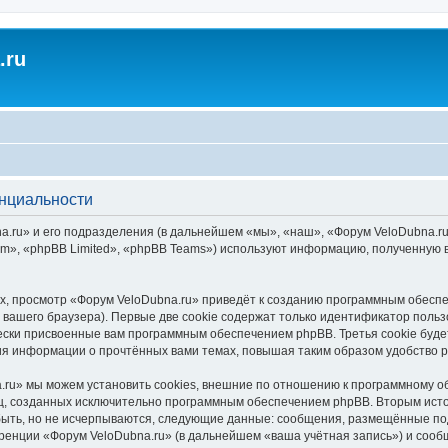
.ru
енциальности
.ru» и его подразделения (в дальнейшем «мы», «наш», «Форум VeloDubna.ru», 
», «phpBB Limited», «phpBB Teams») используют информацию, полученную во
, просмотр «Форум VeloDubna.ru» приведёт к созданию программным обеспе
вашего браузера). Первые две cookie содержат только идентификатор польз
чески присвоенные вам программным обеспечением phpBB. Третья cookie буд
ния информации о прочтённых вами темах, повышая таким образом удобство 
ru» мы можем установить cookies, внешние по отношению к программному об
иц, созданных исключительно программным обеспечением phpBB. Вторым ис
быть, но не исчерпываются, следующие данные: сообщения, размещённые по
ренции «Форум VeloDubna.ru» (в дальнейшем «ваша учётная запись») и сооб