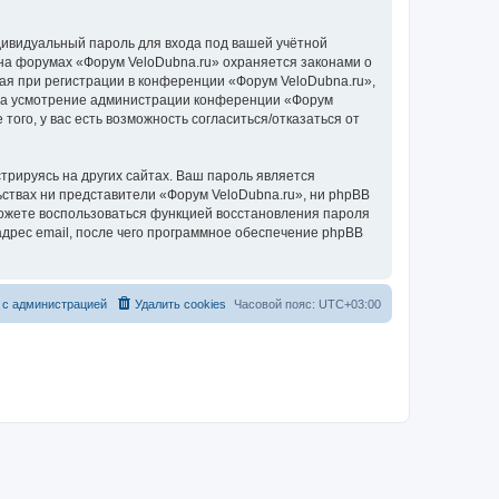
дивидуальный пароль для входа под вашей учётной
 на форумах «Форум VeloDubna.ru» охраняется законами о
я при регистрации в конференции «Форум VeloDubna.ru»,
у, на усмотрение администрации конференции «Форум
того, у вас есть возможность согласиться/отказаться от
рируясь на других сайтах. Ваш пароль является
льствах ни представители «Форум VeloDubna.ru», ни phpBB
 сможете воспользоваться функцией восстановления пароля
дрес email, после чего программное обеспечение phpBB
 с администрацией
Удалить cookies
Часовой пояс:
UTC+03:00