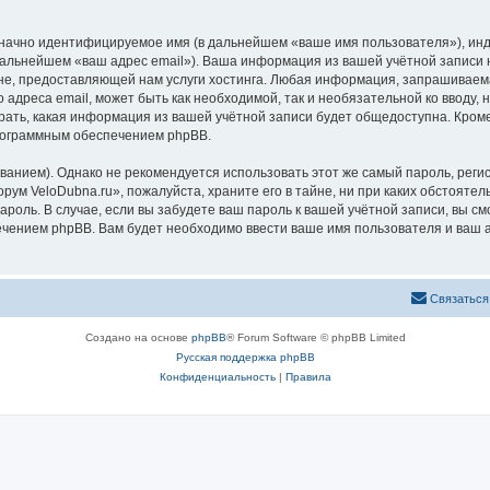
означно идентифицируемое имя (в дальнейшем «ваше имя пользователя»), ин
 дальнейшем «ваш адрес email»). Ваша информация из вашей учётной записи
, предоставляющей нам услуги хостинга. Любая информация, запрашиваема
о адреса email, может быть как необходимой, так и необязательной ко ввод
рать, какая информация из вашей учётной записи будет общедоступна. Кроме 
рограммным обеспечением phpBB.
ием). Однако не рекомендуется использовать этот же самый пароль, регист
рум VeloDubna.ru», пожалуйста, храните его в тайне, ни при каких обстояте
 пароль. В случае, если вы забудете ваш пароль к вашей учётной записи, вы
ением phpBB. Вам будет необходимо ввести ваше имя пользователя и ваш а
Связаться
Создано на основе
phpBB
® Forum Software © phpBB Limited
Русская поддержка phpBB
Конфиденциальность
|
Правила