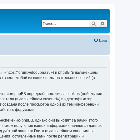
Поиск
Расширенный по
Вход
«https://forum.velodubna.ru») и phpBB (в дальнейшем
 время любой из ваших пользовательских сессий (в
чением phpBB определённого числа cookies (небольшие
ователя (в дальнейшем «user-id») и идентификатор
ет создана после просмотра одной из тем конференции
работы с форумами.
еспечению phpBB, однако они выходят за рамки этого
точником получения вашей информации являются данные,
д учётной записью Гостя (в дальнейшем «анонимные
щения, оставленные вами после регистрации и