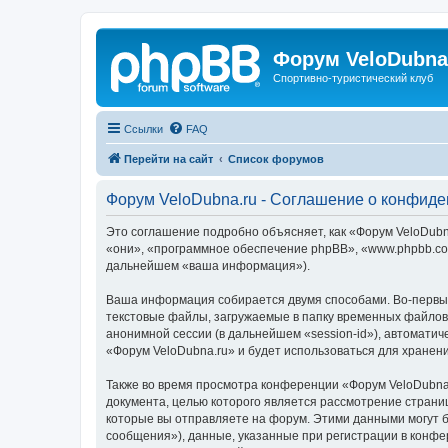
Форум VeloDubna
Спортивно-туристический клуб
Ссылки
FAQ
Перейти на сайт
Список форумов
Форум VeloDubna.ru - Соглашение о конфид
Это соглашение подробно объясняет, как «Форум VeloDubna
«они», «программное обеспечение phpBB», «www.phpbb.com
дальнейшем «ваша информация»).
Ваша информация собирается двумя способами. Во-первых
текстовые файлы, загружаемые в папку временных файлов 
анонимной сессии (в дальнейшем «session-id»), автомати
«Форум VeloDubna.ru» и будет использоваться для хране
Также во время просмотра конференции «Форум VeloDubna.
документа, целью которого является рассмотрение стран
которые вы отправляете на форум. Этими данными могут 
сообщения»), данные, указанные при регистрации в конфе