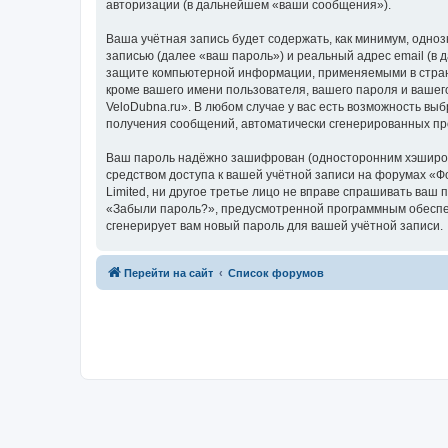
авторизации (в дальнейшем «ваши сообщения»).
Ваша учётная запись будет содержать, как минимум, одн
записью (далее «ваш пароль») и реальный адрес email (в
защите компьютерной информации, применяемыми в стране
кроме вашего имени пользователя, вашего пароля и вашег
VeloDubna.ru». В любом случае у вас есть возможность выб
получения сообщений, автоматически сгенерированных п
Ваш пароль надёжно зашифрован (односторонним хэширован
средством доступа к вашей учётной записи на форумах «Фо
Limited, ни другое третье лицо не вправе спрашивать ваш
«Забыли пароль?», предусмотренной программным обеспеч
сгенерирует вам новый пароль для вашей учётной записи.
Перейти на сайт
Список форумов