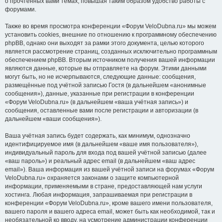
о прочтённых вами темах, повышая таким образом удобство работы с
форумами.
Также во время просмотра конференции «Форум VeloDubna.ru» мы можем
установить cookies, внешние по отношению к программному обеспечению
phpBB, однако они выходят за рамки этого документа, целью которого
является рассмотрение страниц, созданных исключительно программным
обеспечением phpBB. Вторым источником получения вашей информации
являются данные, которые вы отправляете на форум. Этими данными
могут быть, но не исчерпываются, следующие данные: сообщения,
размещённые под учётной записью Гостя (в дальнейшем «анонимные
сообщения»), данные, указанные при регистрации в конференции
«Форум VeloDubna.ru» (в дальнейшем «ваша учётная запись») и
сообщения, оставленные вами после регистрации и авторизации (в
дальнейшем «ваши сообщения»).
Ваша учётная запись будет содержать, как минимум, однозначно
идентифицируемое имя (в дальнейшем «ваше имя пользователя»),
индивидуальный пароль для входа под вашей учётной записью (далее
«ваш пароль») и реальный адрес email (в дальнейшем «ваш адрес
email»). Ваша информация из вашей учётной записи на форумах «Форум
VeloDubna.ru» охраняется законами о защите компьютерной
информации, применяемыми в стране, предоставляющей нам услуги
хостинга. Любая информация, запрашиваемая при регистрации в
конференции «Форум VeloDubna.ru», кроме вашего имени пользователя,
вашего пароля и вашего адреса email, может быть как необходимой, так и
необязательной ко вводу, на усмотрение администрации конференции