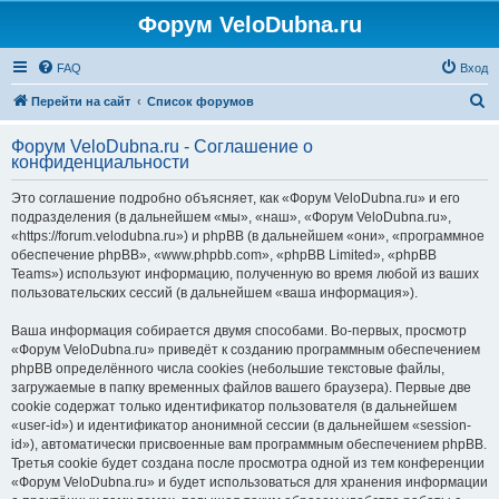
Форум VeloDubna.ru
FAQ
Вход
П
Перейти на сайт
Список форумов
о
Форум VeloDubna.ru - Соглашение о
и
конфиденциальности
с
Это соглашение подробно объясняет, как «Форум VeloDubna.ru» и его
к
подразделения (в дальнейшем «мы», «наш», «Форум VeloDubna.ru»,
«https://forum.velodubna.ru») и phpBB (в дальнейшем «они», «программное
обеспечение phpBB», «www.phpbb.com», «phpBB Limited», «phpBB
Teams») используют информацию, полученную во время любой из ваших
пользовательских сессий (в дальнейшем «ваша информация»).
Ваша информация собирается двумя способами. Во-первых, просмотр
«Форум VeloDubna.ru» приведёт к созданию программным обеспечением
phpBB определённого числа cookies (небольшие текстовые файлы,
загружаемые в папку временных файлов вашего браузера). Первые две
cookie содержат только идентификатор пользователя (в дальнейшем
«user-id») и идентификатор анонимной сессии (в дальнейшем «session-
id»), автоматически присвоенные вам программным обеспечением phpBB.
Третья cookie будет создана после просмотра одной из тем конференции
«Форум VeloDubna.ru» и будет использоваться для хранения информации