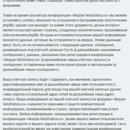
о прочтённых вами темах, повышая таким образом удобство работы с
форумами.
Также во время просмотра конференции «Форум VeloDubna.ru» мы можем
установить cookies, внешние по отношению к программному обеспечению
phpBB, однако они выходят за рамки этого документа, целью которого
является рассмотрение страниц, созданных исключительно программным
обеспечением phpBB. Вторым источником получения вашей информации
являются данные, которые вы отправляете на форум. Этими данными
могут быть, но не исчерпываются, следующие данные: сообщения,
размещённые под учётной записью Гостя (в дальнейшем «анонимные
сообщения»), данные, указанные при регистрации в конференции
«Форум VeloDubna.ru» (в дальнейшем «ваша учётная запись») и
сообщения, оставленные вами после регистрации и авторизации (в
дальнейшем «ваши сообщения»).
Ваша учётная запись будет содержать, как минимум, однозначно
идентифицируемое имя (в дальнейшем «ваше имя пользователя»),
индивидуальный пароль для входа под вашей учётной записью (далее
«ваш пароль») и реальный адрес email (в дальнейшем «ваш адрес
email»). Ваша информация из вашей учётной записи на форумах «Форум
VeloDubna.ru» охраняется законами о защите компьютерной
информации, применяемыми в стране, предоставляющей нам услуги
хостинга. Любая информация, запрашиваемая при регистрации в
конференции «Форум VeloDubna.ru», кроме вашего имени пользователя,
вашего пароля и вашего адреса email, может быть как необходимой, так и
необязательной ко вводу, на усмотрение администрации конференции