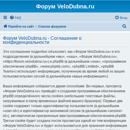
Форум VeloDubna.ru
FAQ
Вход
П
Перейти на сайт
Список форумов
о
Форум VeloDubna.ru - Соглашение о
и
конфиденциальности
с
Это соглашение подробно объясняет, как «Форум VeloDubna.ru» и его
к
подразделения (в дальнейшем «мы», «наш», «Форум VeloDubna.ru»,
«https://forum.velodubna.ru») и phpBB (в дальнейшем «они», «программное
обеспечение phpBB», «www.phpbb.com», «phpBB Limited», «phpBB
Teams») используют информацию, полученную во время любой из ваших
пользовательских сессий (в дальнейшем «ваша информация»).
Ваша информация собирается двумя способами. Во-первых, просмотр
«Форум VeloDubna.ru» приведёт к созданию программным обеспечением
phpBB определённого числа cookies (небольшие текстовые файлы,
загружаемые в папку временных файлов вашего браузера). Первые две
cookie содержат только идентификатор пользователя (в дальнейшем
«user-id») и идентификатор анонимной сессии (в дальнейшем «session-
id»), автоматически присвоенные вам программным обеспечением phpBB.
Третья cookie будет создана после просмотра одной из тем конференции
«Форум VeloDubna.ru» и будет использоваться для хранения информации