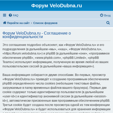
Форум VeloDubna.ru
FAQ
Вход
П
Перейти на сайт
Список форумов
о
Форум VeloDubna.ru - Соглашение о
и
конфиденциальности
с
Это соглашение подробно объясняет, как «Форум VeloDubna.ru» и его
к
подразделения (в дальнейшем «мы», «наш», «Форум VeloDubna.ru»,
«https://forum.velodubna.ru») и phpBB (в дальнейшем «они», «программное
обеспечение phpBB», «www.phpbb.com», «phpBB Limited», «phpBB
Teams») используют информацию, полученную во время любой из ваших
пользовательских сессий (в дальнейшем «ваша информация»).
Ваша информация собирается двумя способами. Во-первых, просмотр
«Форум VeloDubna.ru» приведёт к созданию программным обеспечением
phpBB определённого числа cookies (небольшие текстовые файлы,
загружаемые в папку временных файлов вашего браузера). Первые две
cookie содержат только идентификатор пользователя (в дальнейшем
«user-id») и идентификатор анонимной сессии (в дальнейшем «session-
id»), автоматически присвоенные вам программным обеспечением phpBB.
Третья cookie будет создана после просмотра одной из тем конференции
«Форум VeloDubna.ru» и будет использоваться для хранения информации