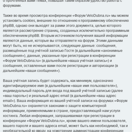
о прочтённых вами темах, повышая таким образом удобство работы с
форумами.
Также во время просмотра конференции «Форум VeloDubna.ru» мы можем
установить cookies, внешние по отношению к программному обеспечению
phpBB, однако они выходят за рамки этого документа, целью которого
является рассмотрение страниц, созданных исключительно программным
обеспечением phpBB. Вторым источником получения вашей информации
являются данные, которые вы отправляете на форум. Этими данными
могут быть, но не исчерпываются, следующие данные: сообщения,
размещённые под учётной записью Гостя (в дальнейшем «анонимные
сообщения»), данные, указанные при регистрации в конференции
«Форум VeloDubna.ru» (в дальнейшем «ваша учётная запись») и
сообщения, оставленные вами после регистрации и авторизации (в
дальнейшем «ваши сообщения»).
Ваша учётная запись будет содержать, как минимум, однозначно
идентифицируемое имя (в дальнейшем «ваше имя пользователя»),
индивидуальный пароль для входа под вашей учётной записью (далее
«ваш пароль») и реальный адрес email (в дальнейшем «ваш адрес
email»). Ваша информация из вашей учётной записи на форумах «Форум
VeloDubna.ru» охраняется законами о защите компьютерной
информации, применяемыми в стране, предоставляющей нам услуги
хостинга. Любая информация, запрашиваемая при регистрации в
конференции «Форум VeloDubna.ru», кроме вашего имени пользователя,
вашего пароля и вашего адреса email, может быть как необходимой, так и
необязательной ко вводу, на усмотрение администрации конференции