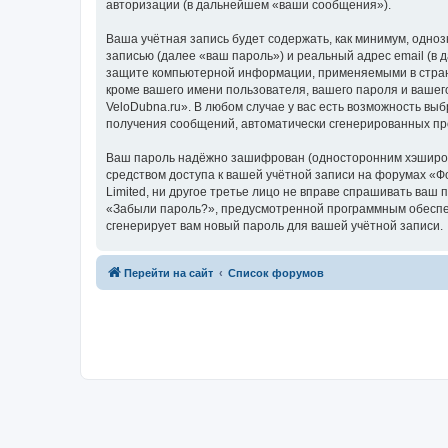
авторизации (в дальнейшем «ваши сообщения»).
Ваша учётная запись будет содержать, как минимум, одн
записью (далее «ваш пароль») и реальный адрес email (в
защите компьютерной информации, применяемыми в стране
кроме вашего имени пользователя, вашего пароля и вашег
VeloDubna.ru». В любом случае у вас есть возможность выб
получения сообщений, автоматически сгенерированных п
Ваш пароль надёжно зашифрован (односторонним хэширован
средством доступа к вашей учётной записи на форумах «Фо
Limited, ни другое третье лицо не вправе спрашивать ваш
«Забыли пароль?», предусмотренной программным обеспеч
сгенерирует вам новый пароль для вашей учётной записи.
Перейти на сайт
Список форумов