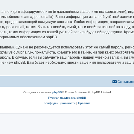
означно идентифицируемое имя (в дальнейшем «ваше имя пользователя»), ин
 дальнейшем «ваш адрес email»). Ваша информация из вашей учётной записи
, предоставляющей нам услуги хостинга. Любая информация, запрашиваема
о адреса email, может быть как необходимой, так и необязательной ко ввод
рать, какая информация из вашей учётной записи будет общедоступна. Кроме 
рограммным обеспечением phpBB.
ием). Однако не рекомендуется использовать этот же самый пароль, регист
рум VeloDubna.ru», пожалуйста, храните его в тайне, ни при каких обстояте
 пароль. В случае, если вы забудете ваш пароль к вашей учётной записи, вы
ением phpBB. Вам будет необходимо ввести ваше имя пользователя и ваш а
Связаться
Создано на основе
phpBB
® Forum Software © phpBB Limited
Русская поддержка phpBB
Конфиденциальность
|
Правила