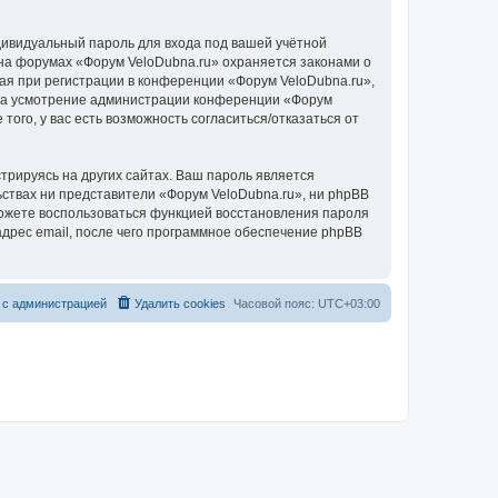
дивидуальный пароль для входа под вашей учётной
 на форумах «Форум VeloDubna.ru» охраняется законами о
я при регистрации в конференции «Форум VeloDubna.ru»,
у, на усмотрение администрации конференции «Форум
того, у вас есть возможность согласиться/отказаться от
рируясь на других сайтах. Ваш пароль является
льствах ни представители «Форум VeloDubna.ru», ни phpBB
 сможете воспользоваться функцией восстановления пароля
дрес email, после чего программное обеспечение phpBB
 с администрацией
Удалить cookies
Часовой пояс:
UTC+03:00