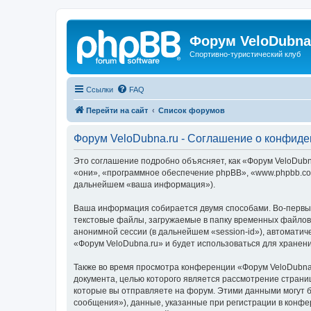
Форум VeloDubna
Спортивно-туристический клуб
Ссылки
FAQ
Перейти на сайт
Список форумов
Форум VeloDubna.ru - Соглашение о конфид
Это соглашение подробно объясняет, как «Форум VeloDubna
«они», «программное обеспечение phpBB», «www.phpbb.com
дальнейшем «ваша информация»).
Ваша информация собирается двумя способами. Во-первых
текстовые файлы, загружаемые в папку временных файлов 
анонимной сессии (в дальнейшем «session-id»), автомати
«Форум VeloDubna.ru» и будет использоваться для хране
Также во время просмотра конференции «Форум VeloDubna.
документа, целью которого является рассмотрение стран
которые вы отправляете на форум. Этими данными могут 
сообщения»), данные, указанные при регистрации в конфе