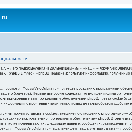
.ru
енциальности
.ru» и его подразделения (в дальнейшем «мы», «наш», «Форум VeloDubna.ru», 
», «phpBB Limited», «phpBB Teams») используют информацию, полученную во
, просмотр «Форум VeloDubna.ru» приведёт к созданию программным обеспе
вашего браузера). Первые две cookie содержат только идентификатор польз
чески присвоенные вам программным обеспечением phpBB. Третья cookie буд
ния информации о прочтённых вами темах, повышая таким образом удобство 
ru» мы можем установить cookies, внешние по отношению к программному об
иц, созданных исключительно программным обеспечением phpBB. Вторым ис
быть, но не исчерпываются, следующие данные: сообщения, размещённые по
ренции «Форум VeloDubna.ru» (в дальнейшем «ваша учётная запись») и сооб