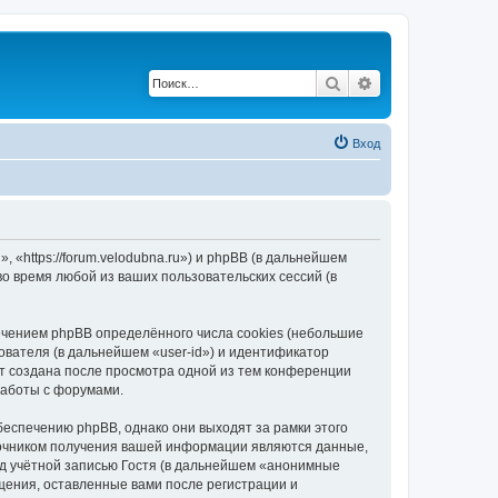
Поиск
Расширенный по
Вход
«https://forum.velodubna.ru») и phpBB (в дальнейшем
 время любой из ваших пользовательских сессий (в
чением phpBB определённого числа cookies (небольшие
ователя (в дальнейшем «user-id») и идентификатор
ет создана после просмотра одной из тем конференции
работы с форумами.
еспечению phpBB, однако они выходят за рамки этого
точником получения вашей информации являются данные,
д учётной записью Гостя (в дальнейшем «анонимные
щения, оставленные вами после регистрации и