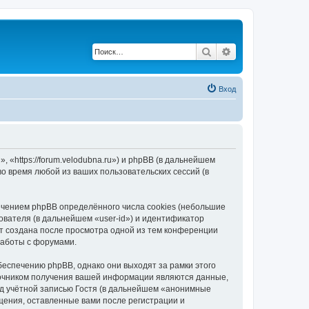
Поиск
Расширенный по
Вход
«https://forum.velodubna.ru») и phpBB (в дальнейшем
 время любой из ваших пользовательских сессий (в
чением phpBB определённого числа cookies (небольшие
ователя (в дальнейшем «user-id») и идентификатор
ет создана после просмотра одной из тем конференции
работы с форумами.
еспечению phpBB, однако они выходят за рамки этого
точником получения вашей информации являются данные,
д учётной записью Гостя (в дальнейшем «анонимные
щения, оставленные вами после регистрации и