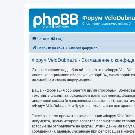
Форум VeloDubna
Спортивно-туристический клуб
Ссылки
FAQ
Перейти на сайт
Список форумов
Форум VeloDubna.ru - Соглашение о конфид
Это соглашение подробно объясняет, как «Форум VeloDubna
«они», «программное обеспечение phpBB», «www.phpbb.com
дальнейшем «ваша информация»).
Ваша информация собирается двумя способами. Во-первых
текстовые файлы, загружаемые в папку временных файлов 
анонимной сессии (в дальнейшем «session-id»), автомати
«Форум VeloDubna.ru» и будет использоваться для хране
Также во время просмотра конференции «Форум VeloDubna.
документа, целью которого является рассмотрение стран
которые вы отправляете на форум. Этими данными могут 
сообщения»), данные, указанные при регистрации в конфе