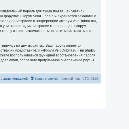
дивидуальный пароль для входа под вашей учётной
 на форумах «Форум VeloDubna.ru» охраняется законами о
я при регистрации в конференции «Форум VeloDubna.ru»,
у, на усмотрение администрации конференции «Форум
того, у вас есть возможность согласиться/отказаться от
рируясь на других сайтах. Ваш пароль является
льствах ни представители «Форум VeloDubna.ru», ни phpBB
 сможете воспользоваться функцией восстановления пароля
дрес email, после чего программное обеспечение phpBB
 с администрацией
Удалить cookies
Часовой пояс:
UTC+03:00