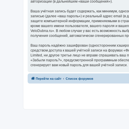
авторизации (в дальнейшем «ваши сообщения»).
Ваша учётная запись будет содержать, как минимум, одн
записью (далее «ваш пароль») и реальный адрес email (в
защите компьютерной информации, применяемыми в стране
кроме вашего имени пользователя, вашего пароля и вашег
VeloDubna.ru». В любом случае у вас есть возможность выб
получения сообщений, автоматически сгенерированных п
Ваш пароль надёжно зашифрован (односторонним хэширован
средством доступа к вашей учётной записи на форумах «Фо
Limited, ни другое третье лицо не вправе спрашивать ваш
«Забыли пароль?», предусмотренной программным обеспеч
сгенерирует вам новый пароль для вашей учётной записи.
Перейти на сайт
Список форумов