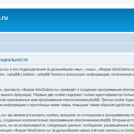
.ru
енциальности
.ru» и его подразделения (в дальнейшем «мы», «наш», «Форум VeloDubna.ru», 
», «phpBB Limited», «phpBB Teams») используют информацию, полученную во
, просмотр «Форум VeloDubna.ru» приведёт к созданию программным обеспе
вашего браузера). Первые две cookie содержат только идентификатор польз
чески присвоенные вам программным обеспечением phpBB. Третья cookie буд
ния информации о прочтённых вами темах, повышая таким образом удобство 
ru» мы можем установить cookies, внешние по отношению к программному об
иц, созданных исключительно программным обеспечением phpBB. Вторым ис
быть, но не исчерпываются, следующие данные: сообщения, размещённые по
ренции «Форум VeloDubna.ru» (в дальнейшем «ваша учётная запись») и сооб