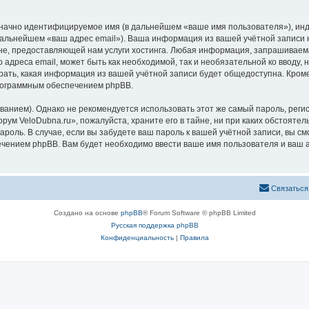
означно идентифицируемое имя (в дальнейшем «ваше имя пользователя»), ин
 дальнейшем «ваш адрес email»). Ваша информация из вашей учётной записи
, предоставляющей нам услуги хостинга. Любая информация, запрашиваема
о адреса email, может быть как необходимой, так и необязательной ко ввод
рать, какая информация из вашей учётной записи будет общедоступна. Кроме 
рограммным обеспечением phpBB.
ием). Однако не рекомендуется использовать этот же самый пароль, регист
рум VeloDubna.ru», пожалуйста, храните его в тайне, ни при каких обстояте
 пароль. В случае, если вы забудете ваш пароль к вашей учётной записи, вы
ением phpBB. Вам будет необходимо ввести ваше имя пользователя и ваш а
Связаться
Создано на основе
phpBB
® Forum Software © phpBB Limited
Русская поддержка phpBB
Конфиденциальность
|
Правила