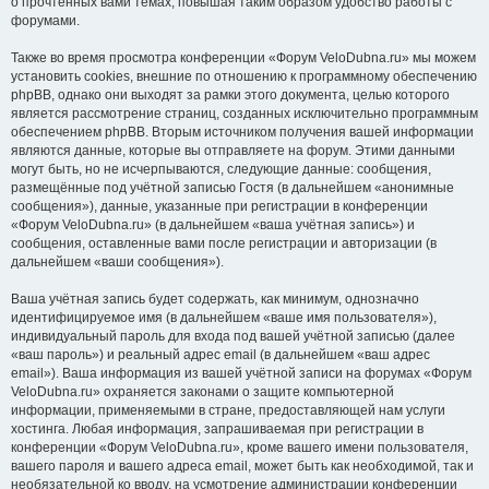
о прочтённых вами темах, повышая таким образом удобство работы с
форумами.
Также во время просмотра конференции «Форум VeloDubna.ru» мы можем
установить cookies, внешние по отношению к программному обеспечению
phpBB, однако они выходят за рамки этого документа, целью которого
является рассмотрение страниц, созданных исключительно программным
обеспечением phpBB. Вторым источником получения вашей информации
являются данные, которые вы отправляете на форум. Этими данными
могут быть, но не исчерпываются, следующие данные: сообщения,
размещённые под учётной записью Гостя (в дальнейшем «анонимные
сообщения»), данные, указанные при регистрации в конференции
«Форум VeloDubna.ru» (в дальнейшем «ваша учётная запись») и
сообщения, оставленные вами после регистрации и авторизации (в
дальнейшем «ваши сообщения»).
Ваша учётная запись будет содержать, как минимум, однозначно
идентифицируемое имя (в дальнейшем «ваше имя пользователя»),
индивидуальный пароль для входа под вашей учётной записью (далее
«ваш пароль») и реальный адрес email (в дальнейшем «ваш адрес
email»). Ваша информация из вашей учётной записи на форумах «Форум
VeloDubna.ru» охраняется законами о защите компьютерной
информации, применяемыми в стране, предоставляющей нам услуги
хостинга. Любая информация, запрашиваемая при регистрации в
конференции «Форум VeloDubna.ru», кроме вашего имени пользователя,
вашего пароля и вашего адреса email, может быть как необходимой, так и
необязательной ко вводу, на усмотрение администрации конференции