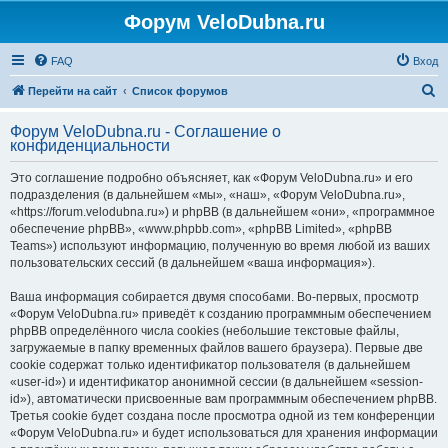
Форум VeloDubna.ru
FAQ
Вход
П
Перейти на сайт
Список форумов
о
Форум VeloDubna.ru - Соглашение о
и
конфиденциальности
с
Это соглашение подробно объясняет, как «Форум VeloDubna.ru» и его
к
подразделения (в дальнейшем «мы», «наш», «Форум VeloDubna.ru»,
«https://forum.velodubna.ru») и phpBB (в дальнейшем «они», «программное
обеспечение phpBB», «www.phpbb.com», «phpBB Limited», «phpBB
Teams») используют информацию, полученную во время любой из ваших
пользовательских сессий (в дальнейшем «ваша информация»).
Ваша информация собирается двумя способами. Во-первых, просмотр
«Форум VeloDubna.ru» приведёт к созданию программным обеспечением
phpBB определённого числа cookies (небольшие текстовые файлы,
загружаемые в папку временных файлов вашего браузера). Первые две
cookie содержат только идентификатор пользователя (в дальнейшем
«user-id») и идентификатор анонимной сессии (в дальнейшем «session-
id»), автоматически присвоенные вам программным обеспечением phpBB.
Третья cookie будет создана после просмотра одной из тем конференции
«Форум VeloDubna.ru» и будет использоваться для хранения информации