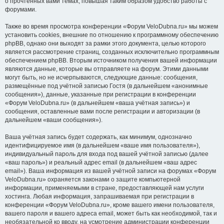
о прочтённых вами темах, повышая таким образом удобство работы с
форумами.
Также во время просмотра конференции «Форум VeloDubna.ru» мы можем
установить cookies, внешние по отношению к программному обеспечению
phpBB, однако они выходят за рамки этого документа, целью которого
является рассмотрение страниц, созданных исключительно программным
обеспечением phpBB. Вторым источником получения вашей информации
являются данные, которые вы отправляете на форум. Этими данными
могут быть, но не исчерпываются, следующие данные: сообщения,
размещённые под учётной записью Гостя (в дальнейшем «анонимные
сообщения»), данные, указанные при регистрации в конференции
«Форум VeloDubna.ru» (в дальнейшем «ваша учётная запись») и
сообщения, оставленные вами после регистрации и авторизации (в
дальнейшем «ваши сообщения»).
Ваша учётная запись будет содержать, как минимум, однозначно
идентифицируемое имя (в дальнейшем «ваше имя пользователя»),
индивидуальный пароль для входа под вашей учётной записью (далее
«ваш пароль») и реальный адрес email (в дальнейшем «ваш адрес
email»). Ваша информация из вашей учётной записи на форумах «Форум
VeloDubna.ru» охраняется законами о защите компьютерной
информации, применяемыми в стране, предоставляющей нам услуги
хостинга. Любая информация, запрашиваемая при регистрации в
конференции «Форум VeloDubna.ru», кроме вашего имени пользователя,
вашего пароля и вашего адреса email, может быть как необходимой, так и
необязательной ко вводу, на усмотрение администрации конференции