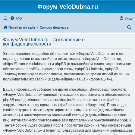
Форум VeloDubna.ru
FAQ
Вход
П
Перейти на сайт
Список форумов
о
Форум VeloDubna.ru - Соглашение о
и
конфиденциальности
с
Это соглашение подробно объясняет, как «Форум VeloDubna.ru» и его
к
подразделения (в дальнейшем «мы», «наш», «Форум VeloDubna.ru»,
«https://forum.velodubna.ru») и phpBB (в дальнейшем «они», «программное
обеспечение phpBB», «www.phpbb.com», «phpBB Limited», «phpBB
Teams») используют информацию, полученную во время любой из ваших
пользовательских сессий (в дальнейшем «ваша информация»).
Ваша информация собирается двумя способами. Во-первых, просмотр
«Форум VeloDubna.ru» приведёт к созданию программным обеспечением
phpBB определённого числа cookies (небольшие текстовые файлы,
загружаемые в папку временных файлов вашего браузера). Первые две
cookie содержат только идентификатор пользователя (в дальнейшем
«user-id») и идентификатор анонимной сессии (в дальнейшем «session-
id»), автоматически присвоенные вам программным обеспечением phpBB.
Третья cookie будет создана после просмотра одной из тем конференции
«Форум VeloDubna.ru» и будет использоваться для хранения информации