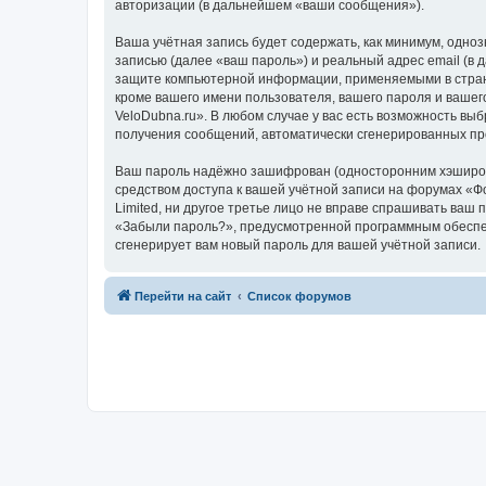
авторизации (в дальнейшем «ваши сообщения»).
Ваша учётная запись будет содержать, как минимум, одн
записью (далее «ваш пароль») и реальный адрес email (в
защите компьютерной информации, применяемыми в стране
кроме вашего имени пользователя, вашего пароля и вашег
VeloDubna.ru». В любом случае у вас есть возможность выб
получения сообщений, автоматически сгенерированных п
Ваш пароль надёжно зашифрован (односторонним хэширован
средством доступа к вашей учётной записи на форумах «Фо
Limited, ни другое третье лицо не вправе спрашивать ваш
«Забыли пароль?», предусмотренной программным обеспеч
сгенерирует вам новый пароль для вашей учётной записи.
Перейти на сайт
Список форумов