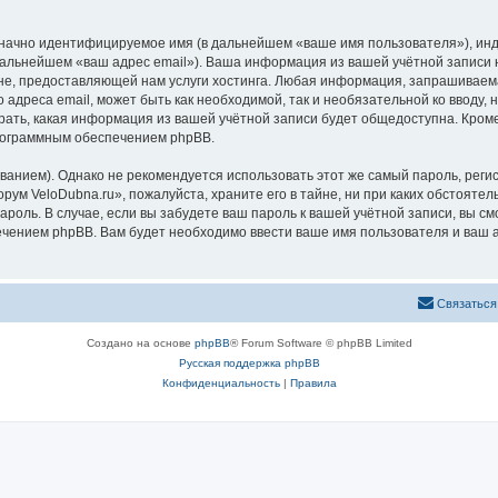
означно идентифицируемое имя (в дальнейшем «ваше имя пользователя»), ин
 дальнейшем «ваш адрес email»). Ваша информация из вашей учётной записи
, предоставляющей нам услуги хостинга. Любая информация, запрашиваема
о адреса email, может быть как необходимой, так и необязательной ко ввод
рать, какая информация из вашей учётной записи будет общедоступна. Кроме 
рограммным обеспечением phpBB.
ием). Однако не рекомендуется использовать этот же самый пароль, регист
рум VeloDubna.ru», пожалуйста, храните его в тайне, ни при каких обстояте
 пароль. В случае, если вы забудете ваш пароль к вашей учётной записи, вы
ением phpBB. Вам будет необходимо ввести ваше имя пользователя и ваш а
Связаться
Создано на основе
phpBB
® Forum Software © phpBB Limited
Русская поддержка phpBB
Конфиденциальность
|
Правила