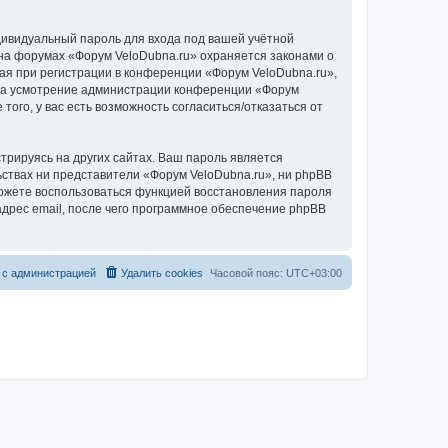
дивидуальный пароль для входа под вашей учётной
 на форумах «Форум VeloDubna.ru» охраняется законами о
я при регистрации в конференции «Форум VeloDubna.ru»,
у, на усмотрение администрации конференции «Форум
того, у вас есть возможность согласиться/отказаться от
рируясь на других сайтах. Ваш пароль является
льствах ни представители «Форум VeloDubna.ru», ни phpBB
 сможете воспользоваться функцией восстановления пароля
дрес email, после чего программное обеспечение phpBB
 с администрацией
Удалить cookies
Часовой пояс:
UTC+03:00