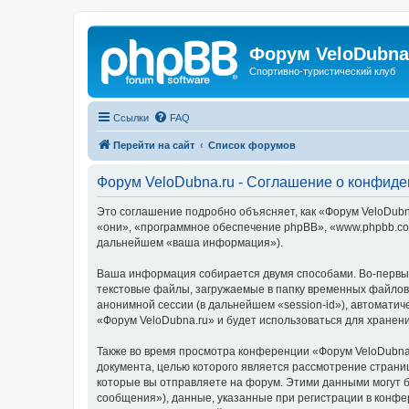
Форум VeloDubna
Спортивно-туристический клуб
Ссылки
FAQ
Перейти на сайт
Список форумов
Форум VeloDubna.ru - Соглашение о конфид
Это соглашение подробно объясняет, как «Форум VeloDubna
«они», «программное обеспечение phpBB», «www.phpbb.com
дальнейшем «ваша информация»).
Ваша информация собирается двумя способами. Во-первых
текстовые файлы, загружаемые в папку временных файлов 
анонимной сессии (в дальнейшем «session-id»), автомати
«Форум VeloDubna.ru» и будет использоваться для хране
Также во время просмотра конференции «Форум VeloDubna.
документа, целью которого является рассмотрение стран
которые вы отправляете на форум. Этими данными могут 
сообщения»), данные, указанные при регистрации в конфе