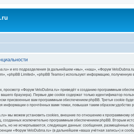
.ru
енциальности
.ru» и его подразделения (в дальнейшем «мы», «наш», «Форум VeloDubna.ru», 
», «phpBB Limited», «phpBB Teams») используют информацию, полученную во
, просмотр «Форум VeloDubna.ru» приведёт к созданию программным обеспе
вашего браузера). Первые две cookie содержат только идентификатор польз
чески присвоенные вам программным обеспечением phpBB. Третья cookie буд
ния информации о прочтённых вами темах, повышая таким образом удобство 
ru» мы можем установить cookies, внешние по отношению к программному об
иц, созданных исключительно программным обеспечением phpBB. Вторым ис
быть, но не исчерпываются, следующие данные: сообщения, размещённые по
ренции «Форум VeloDubna.ru» (в дальнейшем «ваша учётная запись») и сооб