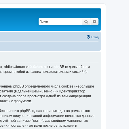
Поиск
Расширенный по
Вход
«https://forum.velodubna.ru») и phpBB (в дальнейшем
 время любой из ваших пользовательских сессий (в
чением phpBB определённого числа cookies (небольшие
ователя (в дальнейшем «user-id») и идентификатор
ет создана после просмотра одной из тем конференции
работы с форумами.
еспечению phpBB, однако они выходят за рамки этого
точником получения вашей информации являются данные,
д учётной записью Гостя (в дальнейшем «анонимные
щения, оставленные вами после регистрации и