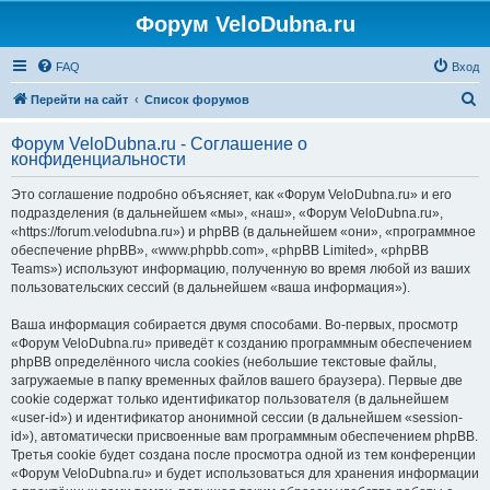
Форум VeloDubna.ru
FAQ
Вход
П
Перейти на сайт
Список форумов
о
Форум VeloDubna.ru - Соглашение о
и
конфиденциальности
с
Это соглашение подробно объясняет, как «Форум VeloDubna.ru» и его
к
подразделения (в дальнейшем «мы», «наш», «Форум VeloDubna.ru»,
«https://forum.velodubna.ru») и phpBB (в дальнейшем «они», «программное
обеспечение phpBB», «www.phpbb.com», «phpBB Limited», «phpBB
Teams») используют информацию, полученную во время любой из ваших
пользовательских сессий (в дальнейшем «ваша информация»).
Ваша информация собирается двумя способами. Во-первых, просмотр
«Форум VeloDubna.ru» приведёт к созданию программным обеспечением
phpBB определённого числа cookies (небольшие текстовые файлы,
загружаемые в папку временных файлов вашего браузера). Первые две
cookie содержат только идентификатор пользователя (в дальнейшем
«user-id») и идентификатор анонимной сессии (в дальнейшем «session-
id»), автоматически присвоенные вам программным обеспечением phpBB.
Третья cookie будет создана после просмотра одной из тем конференции
«Форум VeloDubna.ru» и будет использоваться для хранения информации