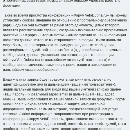
о прочтённых вами темах, повышая таким образом удобство работы с
форумами.
Также во время просмотра конференции «Форум VeloDubna.ru» мы можем
установить cookies, внешние по отношению к программному обеспечению
phpBB, однако они выходят за рамки этого документа, целью которого
является рассмотрение страниц, созданных исключительно программным
обеспечением phpBB. Вторым источником получения вашей информации
являются данные, которые вы отправляете на форум. Этими данными
могут быть, но не исчерпываются, следующие данные: сообщения,
размещённые под учётной записью Гостя (в дальнейшем «анонимные
сообщения»), данные, указанные при регистрации в конференции
«Форум VeloDubna.ru» (в дальнейшем «ваша учётная запись») и
сообщения, оставленные вами после регистрации и авторизации (в
дальнейшем «ваши сообщения»).
Ваша учётная запись будет содержать, как минимум, однозначно
идентифицируемое имя (в дальнейшем «ваше имя пользователя»),
индивидуальный пароль для входа под вашей учётной записью (далее
«ваш пароль») и реальный адрес email (в дальнейшем «ваш адрес
email»). Ваша информация из вашей учётной записи на форумах «Форум
VeloDubna.ru» охраняется законами о защите компьютерной
информации, применяемыми в стране, предоставляющей нам услуги
хостинга. Любая информация, запрашиваемая при регистрации в
конференции «Форум VeloDubna.ru», кроме вашего имени пользователя,
вашего пароля и вашего адреса email, может быть как необходимой, так и
необязательной ко вводу, на усмотрение администрации конференции