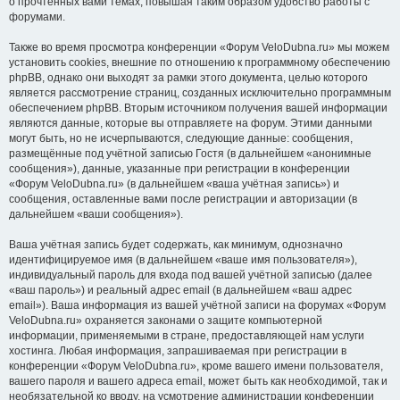
о прочтённых вами темах, повышая таким образом удобство работы с
форумами.
Также во время просмотра конференции «Форум VeloDubna.ru» мы можем
установить cookies, внешние по отношению к программному обеспечению
phpBB, однако они выходят за рамки этого документа, целью которого
является рассмотрение страниц, созданных исключительно программным
обеспечением phpBB. Вторым источником получения вашей информации
являются данные, которые вы отправляете на форум. Этими данными
могут быть, но не исчерпываются, следующие данные: сообщения,
размещённые под учётной записью Гостя (в дальнейшем «анонимные
сообщения»), данные, указанные при регистрации в конференции
«Форум VeloDubna.ru» (в дальнейшем «ваша учётная запись») и
сообщения, оставленные вами после регистрации и авторизации (в
дальнейшем «ваши сообщения»).
Ваша учётная запись будет содержать, как минимум, однозначно
идентифицируемое имя (в дальнейшем «ваше имя пользователя»),
индивидуальный пароль для входа под вашей учётной записью (далее
«ваш пароль») и реальный адрес email (в дальнейшем «ваш адрес
email»). Ваша информация из вашей учётной записи на форумах «Форум
VeloDubna.ru» охраняется законами о защите компьютерной
информации, применяемыми в стране, предоставляющей нам услуги
хостинга. Любая информация, запрашиваемая при регистрации в
конференции «Форум VeloDubna.ru», кроме вашего имени пользователя,
вашего пароля и вашего адреса email, может быть как необходимой, так и
необязательной ко вводу, на усмотрение администрации конференции