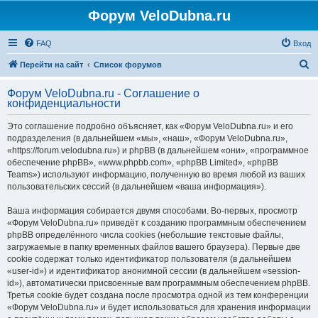
Форум VeloDubna.ru
FAQ
Вход
П
Перейти на сайт
Список форумов
о
Форум VeloDubna.ru - Соглашение о
и
конфиденциальности
с
Это соглашение подробно объясняет, как «Форум VeloDubna.ru» и его
к
подразделения (в дальнейшем «мы», «наш», «Форум VeloDubna.ru»,
«https://forum.velodubna.ru») и phpBB (в дальнейшем «они», «программное
обеспечение phpBB», «www.phpbb.com», «phpBB Limited», «phpBB
Teams») используют информацию, полученную во время любой из ваших
пользовательских сессий (в дальнейшем «ваша информация»).
Ваша информация собирается двумя способами. Во-первых, просмотр
«Форум VeloDubna.ru» приведёт к созданию программным обеспечением
phpBB определённого числа cookies (небольшие текстовые файлы,
загружаемые в папку временных файлов вашего браузера). Первые две
cookie содержат только идентификатор пользователя (в дальнейшем
«user-id») и идентификатор анонимной сессии (в дальнейшем «session-
id»), автоматически присвоенные вам программным обеспечением phpBB.
Третья cookie будет создана после просмотра одной из тем конференции
«Форум VeloDubna.ru» и будет использоваться для хранения информации