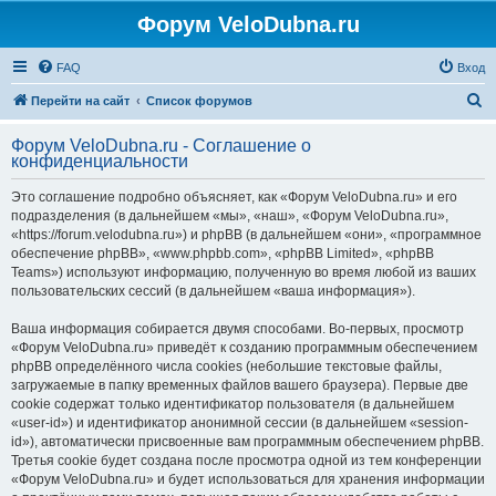
Форум VeloDubna.ru
FAQ
Вход
П
Перейти на сайт
Список форумов
о
Форум VeloDubna.ru - Соглашение о
и
конфиденциальности
с
Это соглашение подробно объясняет, как «Форум VeloDubna.ru» и его
к
подразделения (в дальнейшем «мы», «наш», «Форум VeloDubna.ru»,
«https://forum.velodubna.ru») и phpBB (в дальнейшем «они», «программное
обеспечение phpBB», «www.phpbb.com», «phpBB Limited», «phpBB
Teams») используют информацию, полученную во время любой из ваших
пользовательских сессий (в дальнейшем «ваша информация»).
Ваша информация собирается двумя способами. Во-первых, просмотр
«Форум VeloDubna.ru» приведёт к созданию программным обеспечением
phpBB определённого числа cookies (небольшие текстовые файлы,
загружаемые в папку временных файлов вашего браузера). Первые две
cookie содержат только идентификатор пользователя (в дальнейшем
«user-id») и идентификатор анонимной сессии (в дальнейшем «session-
id»), автоматически присвоенные вам программным обеспечением phpBB.
Третья cookie будет создана после просмотра одной из тем конференции
«Форум VeloDubna.ru» и будет использоваться для хранения информации