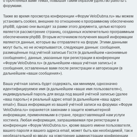
о прочтённых вами темах, повышая таким образом удобство работы с
форумами.
Также во время просмотра конференции «Форум VeloDubna.ru» мы можем
установить cookies, внешние по отношению к программному обеспечению
phpBB, однако они выходят за рамки этого документа, целью которого
является рассмотрение страниц, созданных исключительно программным
обеспечением phpBB. Вторым источником получения вашей информации
являются данные, которые вы отправляете на форум. Этими данными
могут быть, но не исчерпываются, следующие данные: сообщения,
размещённые под учётной записью Гостя (в дальнейшем «анонимные
сообщения»), данные, указанные при регистрации в конференции
«Форум VeloDubna.ru» (в дальнейшем «ваша учётная запись») и
сообщения, оставленные вами после регистрации и авторизации (в
дальнейшем «ваши сообщения»).
Ваша учётная запись будет содержать, как минимум, однозначно
идентифицируемое имя (в дальнейшем «ваше имя пользователя»),
индивидуальный пароль для входа под вашей учётной записью (далее
«ваш пароль») и реальный адрес email (в дальнейшем «ваш адрес
email»). Ваша информация из вашей учётной записи на форумах «Форум
VeloDubna.ru» охраняется законами о защите компьютерной
информации, применяемыми в стране, предоставляющей нам услуги
хостинга. Любая информация, запрашиваемая при регистрации в
конференции «Форум VeloDubna.ru», кроме вашего имени пользователя,
вашего пароля и вашего адреса email, может быть как необходимой, так и
необязательной ко вводу, на усмотрение администрации конференции