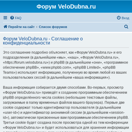
Форум VeloDubna.ru
FAQ
Вход
П
Перейти на сайт
Список форумов
о
Форум VeloDubna.ru - Соглашение о
и
конфиденциальности
с
Это соглашение подробно объясняет, как «Форум VeloDubna.ru» и его
к
подразделения (в дальнейшем «мы», «наш», «Форум VeloDubna.ru»,
«https://forum.velodubna.ru») и phpBB (в дальнейшем «они», «программное
обеспечение phpBB», «www.phpbb.com», «phpBB Limited», «phpBB
Teams») используют информацию, полученную во время любой из ваших
пользовательских сессий (в дальнейшем «ваша информация»).
Ваша информация собирается двумя способами. Во-первых, просмотр
«Форум VeloDubna.ru» приведёт к созданию программным обеспечением
phpBB определённого числа cookies (небольшие текстовые файлы,
загружаемые в папку временных файлов вашего браузера). Первые две
cookie содержат только идентификатор пользователя (в дальнейшем
«user-id») и идентификатор анонимной сессии (в дальнейшем «session-
id»), автоматически присвоенные вам программным обеспечением phpBB.
Третья cookie будет создана после просмотра одной из тем конференции
«Форум VeloDubna.ru» и будет использоваться для хранения информации