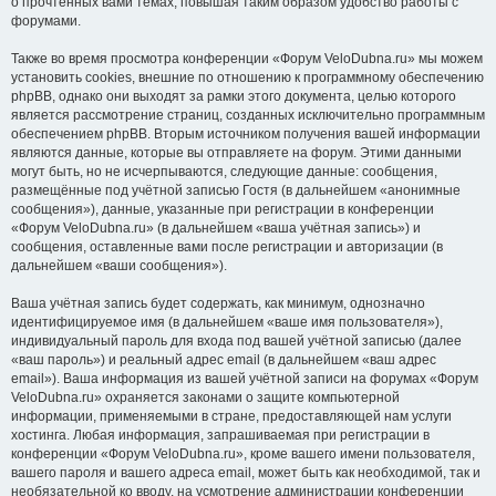
о прочтённых вами темах, повышая таким образом удобство работы с
форумами.
Также во время просмотра конференции «Форум VeloDubna.ru» мы можем
установить cookies, внешние по отношению к программному обеспечению
phpBB, однако они выходят за рамки этого документа, целью которого
является рассмотрение страниц, созданных исключительно программным
обеспечением phpBB. Вторым источником получения вашей информации
являются данные, которые вы отправляете на форум. Этими данными
могут быть, но не исчерпываются, следующие данные: сообщения,
размещённые под учётной записью Гостя (в дальнейшем «анонимные
сообщения»), данные, указанные при регистрации в конференции
«Форум VeloDubna.ru» (в дальнейшем «ваша учётная запись») и
сообщения, оставленные вами после регистрации и авторизации (в
дальнейшем «ваши сообщения»).
Ваша учётная запись будет содержать, как минимум, однозначно
идентифицируемое имя (в дальнейшем «ваше имя пользователя»),
индивидуальный пароль для входа под вашей учётной записью (далее
«ваш пароль») и реальный адрес email (в дальнейшем «ваш адрес
email»). Ваша информация из вашей учётной записи на форумах «Форум
VeloDubna.ru» охраняется законами о защите компьютерной
информации, применяемыми в стране, предоставляющей нам услуги
хостинга. Любая информация, запрашиваемая при регистрации в
конференции «Форум VeloDubna.ru», кроме вашего имени пользователя,
вашего пароля и вашего адреса email, может быть как необходимой, так и
необязательной ко вводу, на усмотрение администрации конференции