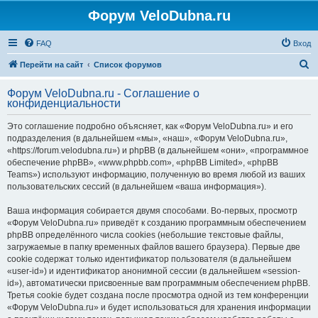
Форум VeloDubna.ru
FAQ
Вход
П
Перейти на сайт
Список форумов
о
Форум VeloDubna.ru - Соглашение о
и
конфиденциальности
с
Это соглашение подробно объясняет, как «Форум VeloDubna.ru» и его
к
подразделения (в дальнейшем «мы», «наш», «Форум VeloDubna.ru»,
«https://forum.velodubna.ru») и phpBB (в дальнейшем «они», «программное
обеспечение phpBB», «www.phpbb.com», «phpBB Limited», «phpBB
Teams») используют информацию, полученную во время любой из ваших
пользовательских сессий (в дальнейшем «ваша информация»).
Ваша информация собирается двумя способами. Во-первых, просмотр
«Форум VeloDubna.ru» приведёт к созданию программным обеспечением
phpBB определённого числа cookies (небольшие текстовые файлы,
загружаемые в папку временных файлов вашего браузера). Первые две
cookie содержат только идентификатор пользователя (в дальнейшем
«user-id») и идентификатор анонимной сессии (в дальнейшем «session-
id»), автоматически присвоенные вам программным обеспечением phpBB.
Третья cookie будет создана после просмотра одной из тем конференции
«Форум VeloDubna.ru» и будет использоваться для хранения информации