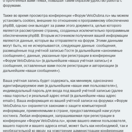
о прочтённых вами темах, повышая таким образом удобство работы с
форумами.
Также во время просмотра конференции «Форум VeloDubna.ru» мы можем
установить cookies, внешние по отношению к программному обеспечению
phpBB, однако они выходят за рамки этого документа, целью которого
является рассмотрение страниц, созданных исключительно программным
обеспечением phpBB. Вторым источником получения вашей информации
являются данные, которые вы отправляете на форум. Этими данными
могут быть, но не исчерпываются, следующие данные: сообщения,
размещённые под учётной записью Гостя (в дальнейшем «анонимные
сообщения»), данные, указанные при регистрации в конференции
«Форум VeloDubna.ru» (в дальнейшем «ваша учётная запись») и
сообщения, оставленные вами после регистрации и авторизации (в
дальнейшем «ваши сообщения»).
Ваша учётная запись будет содержать, как минимум, однозначно
идентифицируемое имя (в дальнейшем «ваше имя пользователя»),
индивидуальный пароль для входа под вашей учётной записью (далее
«ваш пароль») и реальный адрес email (в дальнейшем «ваш адрес
email»). Ваша информация из вашей учётной записи на форумах «Форум
VeloDubna.ru» охраняется законами о защите компьютерной
информации, применяемыми в стране, предоставляющей нам услуги
хостинга. Любая информация, запрашиваемая при регистрации в
конференции «Форум VeloDubna.ru», кроме вашего имени пользователя,
вашего пароля и вашего адреса email, может быть как необходимой, так и
необязательной ко вводу, на усмотрение администрации конференции