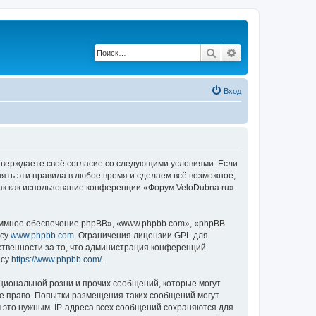
Поиск
Расширенный по
Вход
дтверждаете своё согласие со следующими условиями. Если
нять эти правила в любое время и сделаем всё возможное,
так как использование конференции «Форум VeloDubna.ru»
ммное обеспечение phpBB», «www.phpbb.com», «phpBB
есу
www.phpbb.com
. Ограничения лицензии GPL для
ственности за то, что администрация конференций
есу
https://www.phpbb.com/
.
циональной розни и прочих сообщений, которые могут
ое право. Попытки размещения таких сообщений могут
 это нужным. IP-адреса всех сообщений сохраняются для