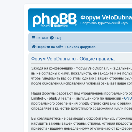
Форум VeloDubna
Спортивно-туристический клуб
Ссылки
FAQ
Перейти на сайт
Список форумов
Форум VeloDubna.ru - Общие правила
Заходя на конференцию «Форум VeloDubna.ru» (в дальнейше
вы не согласны с ними, пожалуйста, не заходите и не пол
чтобы уведомить вас об этом, однако с вашей стороны бы
после обновления/исправления условий означает ваше сог
Наши форумы работают под управлением программного об
Limited», «phpBB Teams»), выпущенного по лицензии «
GNU 
программного обеспечения phpBB строго связаны с органи
определяет в качестве допустимого содержания и/или по
Вы соглашаетесь не размещать оскорбительных, угрожающ
нарушить законы вашей страны, страны, которая предоста
привести к вашему немедленному отключению от конференц