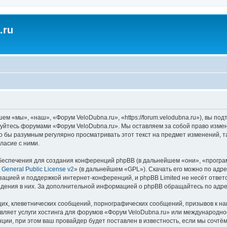
.ru
м «мы», «наш», «Форум VeloDubna.ru», «https://forum.velodubna.ru»), вы по
ьзуйтесь форумами «Форум VeloDubna.ru». Мы оставляем за собой право изме
ло бы разумным регулярно просматривать этот текст на предмет изменений, 
ласие с ними.
еспечения для создания конференций phpBB (в дальнейшем «они», «програ
General Public License v2
» (в дальнейшем «GPL»). Скачать его можно по адр
зацией и поддержкой интернет-конференций, и phpBB Limited не несёт ответ
ведения в них. За дополнительной информацией о phpBB обращайтесь по адр
их, клеветнических сообщений, порнографических сообщений, призывов к на
вляет услуги хостинга для форумов «Форум VeloDubna.ru» или международн
ии, при этом ваш провайдер будет поставлен в известность, если мы сочтём