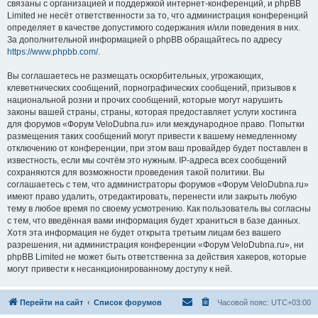
связаны с организацией и поддержкой интернет-конференций, и phpBB
Limited не несёт ответственности за то, что администрация конференций
определяет в качестве допустимого содержания и/или поведения в них.
За дополнительной информацией о phpBB обращайтесь по адресу
https://www.phpbb.com/
.
Вы соглашаетесь не размещать оскорбительных, угрожающих,
клеветнических сообщений, порнографических сообщений, призывов к
национальной розни и прочих сообщений, которые могут нарушить
законы вашей страны, страны, которая предоставляет услуги хостинга
для форумов «Форум VeloDubna.ru» или международное право. Попытки
размещения таких сообщений могут привести к вашему немедленному
отключению от конференции, при этом ваш провайдер будет поставлен в
известность, если мы сочтём это нужным. IP-адреса всех сообщений
сохраняются для возможности проведения такой политики. Вы
соглашаетесь с тем, что администраторы форумов «Форум VeloDubna.ru»
имеют право удалить, отредактировать, перенести или закрыть любую
тему в любое время по своему усмотрению. Как пользователь вы согласны
с тем, что введённая вами информация будет храниться в базе данных.
Хотя эта информация не будет открыта третьим лицам без вашего
разрешения, ни администрация конференции «Форум VeloDubna.ru», ни
phpBB Limited не может быть ответственна за действия хакеров, которые
могут привести к несанкционированному доступу к ней.
Перейти на сайт
Список форумов
Часовой пояс:
UTC+03:00