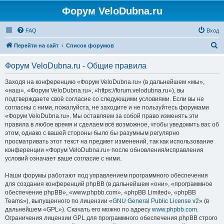
Форум VeloDubna.ru
FAQ
Вход
П
Перейти на сайт
Список форумов
о
Форум VeloDubna.ru - Общие правила
и
с
Заходя на конференцию «Форум VeloDubna.ru» (в дальнейшем «мы»,
«наш», «Форум VeloDubna.ru», «https://forum.velodubna.ru»), вы
к
подтверждаете своё согласие со следующими условиями. Если вы не
согласны с ними, пожалуйста, не заходите и не пользуйтесь форумами
«Форум VeloDubna.ru». Мы оставляем за собой право изменять эти
правила в любое время и сделаем всё возможное, чтобы уведомить вас об
этом, однако с вашей стороны было бы разумным регулярно
просматривать этот текст на предмет изменений, так как использование
конференции «Форум VeloDubna.ru» после обновления/исправления
условий означает ваше согласие с ними.
Наши форумы работают под управлением программного обеспечения
для создания конференций phpBB (в дальнейшем «они», «программное
обеспечение phpBB», «www.phpbb.com», «phpBB Limited», «phpBB
Teams»), выпущенного по лицензии «
GNU General Public License v2
» (в
дальнейшем «GPL»). Скачать его можно по адресу
www.phpbb.com
.
Ограничения лицензии GPL для программного обеспечения phpBB строго