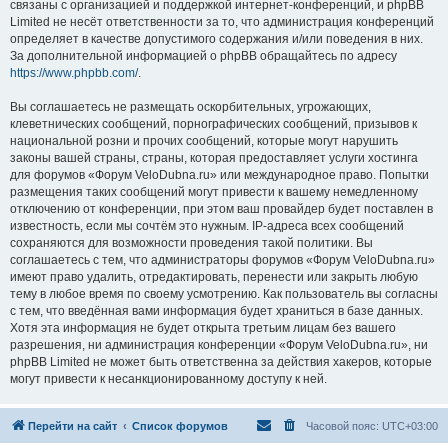
связаны с организацией и поддержкой интернет-конференций, и phpBB
Limited не несёт ответственности за то, что администрация конференций
определяет в качестве допустимого содержания и/или поведения в них.
За дополнительной информацией о phpBB обращайтесь по адресу
https://www.phpbb.com/
.
Вы соглашаетесь не размещать оскорбительных, угрожающих,
клеветнических сообщений, порнографических сообщений, призывов к
национальной розни и прочих сообщений, которые могут нарушить
законы вашей страны, страны, которая предоставляет услуги хостинга
для форумов «Форум VeloDubna.ru» или международное право. Попытки
размещения таких сообщений могут привести к вашему немедленному
отключению от конференции, при этом ваш провайдер будет поставлен в
известность, если мы сочтём это нужным. IP-адреса всех сообщений
сохраняются для возможности проведения такой политики. Вы
соглашаетесь с тем, что администраторы форумов «Форум VeloDubna.ru»
имеют право удалить, отредактировать, перенести или закрыть любую
тему в любое время по своему усмотрению. Как пользователь вы согласны
с тем, что введённая вами информация будет храниться в базе данных.
Хотя эта информация не будет открыта третьим лицам без вашего
разрешения, ни администрация конференции «Форум VeloDubna.ru», ни
phpBB Limited не может быть ответственна за действия хакеров, которые
могут привести к несанкционированному доступу к ней.
Перейти на сайт
Список форумов
Часовой пояс:
UTC+03:00