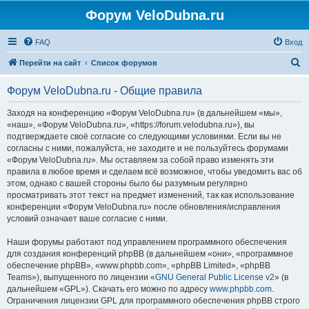
Форум VeloDubna.ru
FAQ
Вход
П
Перейти на сайт
Список форумов
о
Форум VeloDubna.ru - Общие правила
и
с
Заходя на конференцию «Форум VeloDubna.ru» (в дальнейшем «мы»,
«наш», «Форум VeloDubna.ru», «https://forum.velodubna.ru»), вы
к
подтверждаете своё согласие со следующими условиями. Если вы не
согласны с ними, пожалуйста, не заходите и не пользуйтесь форумами
«Форум VeloDubna.ru». Мы оставляем за собой право изменять эти
правила в любое время и сделаем всё возможное, чтобы уведомить вас об
этом, однако с вашей стороны было бы разумным регулярно
просматривать этот текст на предмет изменений, так как использование
конференции «Форум VeloDubna.ru» после обновления/исправления
условий означает ваше согласие с ними.
Наши форумы работают под управлением программного обеспечения
для создания конференций phpBB (в дальнейшем «они», «программное
обеспечение phpBB», «www.phpbb.com», «phpBB Limited», «phpBB
Teams»), выпущенного по лицензии «
GNU General Public License v2
» (в
дальнейшем «GPL»). Скачать его можно по адресу
www.phpbb.com
.
Ограничения лицензии GPL для программного обеспечения phpBB строго