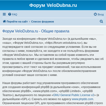
Форум VeloDubna.ru
FAQ
Вход
П
Перейти на сайт
Список форумов
о
Форум VeloDubna.ru - Общие правила
и
с
Заходя на конференцию «Форум VeloDubna.ru» (в дальнейшем «мы»,
«наш», «Форум VeloDubna.ru», «https://forum.velodubna.ru»), вы
к
подтверждаете своё согласие со следующими условиями. Если вы не
согласны с ними, пожалуйста, не заходите и не пользуйтесь форумами
«Форум VeloDubna.ru». Мы оставляем за собой право изменять эти
правила в любое время и сделаем всё возможное, чтобы уведомить вас об
этом, однако с вашей стороны было бы разумным регулярно
просматривать этот текст на предмет изменений, так как использование
конференции «Форум VeloDubna.ru» после обновления/исправления
условий означает ваше согласие с ними.
Наши форумы работают под управлением программного обеспечения
для создания конференций phpBB (в дальнейшем «они», «программное
обеспечение phpBB», «www.phpbb.com», «phpBB Limited», «phpBB
Teams»), выпущенного по лицензии «
GNU General Public License v2
» (в
дальнейшем «GPL»). Скачать его можно по адресу
www.phpbb.com
.
Ограничения лицензии GPL для программного обеспечения phpBB строго