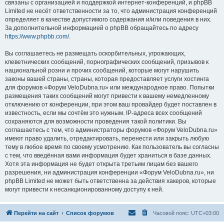
связаны с организацией и поддержкой интернет-конференций, и phpBB
Limited не несёт ответственности за то, что администрация конференций
определяет в качестве допустимого содержания и/или поведения в них.
За дополнительной информацией о phpBB обращайтесь по адресу
https://www.phpbb.com/
.
Вы соглашаетесь не размещать оскорбительных, угрожающих,
клеветнических сообщений, порнографических сообщений, призывов к
национальной розни и прочих сообщений, которые могут нарушить
законы вашей страны, страны, которая предоставляет услуги хостинга
для форумов «Форум VeloDubna.ru» или международное право. Попытки
размещения таких сообщений могут привести к вашему немедленному
отключению от конференции, при этом ваш провайдер будет поставлен в
известность, если мы сочтём это нужным. IP-адреса всех сообщений
сохраняются для возможности проведения такой политики. Вы
соглашаетесь с тем, что администраторы форумов «Форум VeloDubna.ru»
имеют право удалить, отредактировать, перенести или закрыть любую
тему в любое время по своему усмотрению. Как пользователь вы согласны
с тем, что введённая вами информация будет храниться в базе данных.
Хотя эта информация не будет открыта третьим лицам без вашего
разрешения, ни администрация конференции «Форум VeloDubna.ru», ни
phpBB Limited не может быть ответственна за действия хакеров, которые
могут привести к несанкционированному доступу к ней.
Перейти на сайт
Список форумов
Часовой пояс:
UTC+03:00