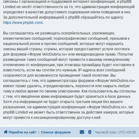
связаны с организацией и поддержкой интернет-конференций, и phpBB
Limited не несёт ответственности за то, что администрация конференций
определяет в качестве допустимого содержания и/или поведения в них.
За дополнительной информацией о phpBB обращайтесь по адресу
https://www.phpbb.com/
.
Вы соглашаетесь не размещать оскорбительных, угрожающих,
клеветнических сообщений, порнографических сообщений, призывов к
национальной розни и прочих сообщений, которые могут нарушить
законы вашей страны, страны, которая предоставляет услуги хостинга
для форумов «Форум VeloDubna.ru» или международное право. Попытки
размещения таких сообщений могут привести к вашему немедленному
отключению от конференции, при этом ваш провайдер будет поставлен в
известность, если мы сочтём это нужным. IP-адреса всех сообщений
сохраняются для возможности проведения такой политики. Вы
соглашаетесь с тем, что администраторы форумов «Форум VeloDubna.ru»
имеют право удалить, отредактировать, перенести или закрыть любую
тему в любое время по своему усмотрению. Как пользователь вы согласны
с тем, что введённая вами информация будет храниться в базе данных.
Хотя эта информация не будет открыта третьим лицам без вашего
разрешения, ни администрация конференции «Форум VeloDubna.ru», ни
phpBB Limited не может быть ответственна за действия хакеров, которые
могут привести к несанкционированному доступу к ней.
Перейти на сайт
Список форумов
Часовой пояс:
UTC+03:00