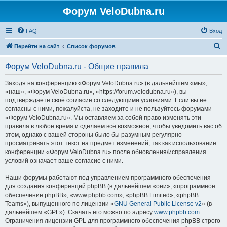
Форум VeloDubna.ru
FAQ
Вход
П
Перейти на сайт
Список форумов
о
Форум VeloDubna.ru - Общие правила
и
с
Заходя на конференцию «Форум VeloDubna.ru» (в дальнейшем «мы»,
«наш», «Форум VeloDubna.ru», «https://forum.velodubna.ru»), вы
к
подтверждаете своё согласие со следующими условиями. Если вы не
согласны с ними, пожалуйста, не заходите и не пользуйтесь форумами
«Форум VeloDubna.ru». Мы оставляем за собой право изменять эти
правила в любое время и сделаем всё возможное, чтобы уведомить вас об
этом, однако с вашей стороны было бы разумным регулярно
просматривать этот текст на предмет изменений, так как использование
конференции «Форум VeloDubna.ru» после обновления/исправления
условий означает ваше согласие с ними.
Наши форумы работают под управлением программного обеспечения
для создания конференций phpBB (в дальнейшем «они», «программное
обеспечение phpBB», «www.phpbb.com», «phpBB Limited», «phpBB
Teams»), выпущенного по лицензии «
GNU General Public License v2
» (в
дальнейшем «GPL»). Скачать его можно по адресу
www.phpbb.com
.
Ограничения лицензии GPL для программного обеспечения phpBB строго