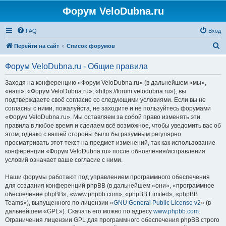
Форум VeloDubna.ru
FAQ
Вход
П
Перейти на сайт
Список форумов
о
Форум VeloDubna.ru - Общие правила
и
с
Заходя на конференцию «Форум VeloDubna.ru» (в дальнейшем «мы»,
«наш», «Форум VeloDubna.ru», «https://forum.velodubna.ru»), вы
к
подтверждаете своё согласие со следующими условиями. Если вы не
согласны с ними, пожалуйста, не заходите и не пользуйтесь форумами
«Форум VeloDubna.ru». Мы оставляем за собой право изменять эти
правила в любое время и сделаем всё возможное, чтобы уведомить вас об
этом, однако с вашей стороны было бы разумным регулярно
просматривать этот текст на предмет изменений, так как использование
конференции «Форум VeloDubna.ru» после обновления/исправления
условий означает ваше согласие с ними.
Наши форумы работают под управлением программного обеспечения
для создания конференций phpBB (в дальнейшем «они», «программное
обеспечение phpBB», «www.phpbb.com», «phpBB Limited», «phpBB
Teams»), выпущенного по лицензии «
GNU General Public License v2
» (в
дальнейшем «GPL»). Скачать его можно по адресу
www.phpbb.com
.
Ограничения лицензии GPL для программного обеспечения phpBB строго