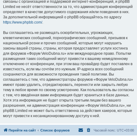
связаны с организацией и поддержкой интернет-конференций, и phpBB
Limited не несёт ответственности за то, что администрация конференций
определяет в качестве допустимого содержания и/или поведения в них.
За дополнительной информацией о phpBB обращайтесь по адресу
https://www.phpbb.com/
.
Вы соглашаетесь не размещать оскорбительных, угрожающих,
клеветнических сообщений, порнографических сообщений, призывов к
национальной розни и прочих сообщений, которые могут нарушить
законы вашей страны, страны, которая предоставляет услуги хостинга
для форумов «Форум VeloDubna.ru» или международное право. Попытки
размещения таких сообщений могут привести к вашему немедленному
отключению от конференции, при этом ваш провайдер будет поставлен в
известность, если мы сочтём это нужным. IP-адреса всех сообщений
сохраняются для возможности проведения такой политики. Вы
соглашаетесь с тем, что администраторы форумов «Форум VeloDubna.ru»
имеют право удалить, отредактировать, перенести или закрыть любую
тему в любое время по своему усмотрению. Как пользователь вы согласны
с тем, что введённая вами информация будет храниться в базе данных.
Хотя эта информация не будет открыта третьим лицам без вашего
разрешения, ни администрация конференции «Форум VeloDubna.ru», ни
phpBB Limited не может быть ответственна за действия хакеров, которые
могут привести к несанкционированному доступу к ней.
Перейти на сайт
Список форумов
Часовой пояс:
UTC+03:00