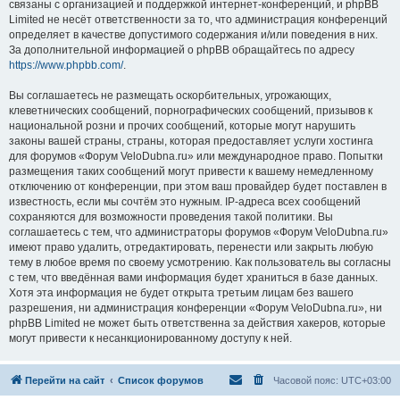
связаны с организацией и поддержкой интернет-конференций, и phpBB
Limited не несёт ответственности за то, что администрация конференций
определяет в качестве допустимого содержания и/или поведения в них.
За дополнительной информацией о phpBB обращайтесь по адресу
https://www.phpbb.com/
.
Вы соглашаетесь не размещать оскорбительных, угрожающих,
клеветнических сообщений, порнографических сообщений, призывов к
национальной розни и прочих сообщений, которые могут нарушить
законы вашей страны, страны, которая предоставляет услуги хостинга
для форумов «Форум VeloDubna.ru» или международное право. Попытки
размещения таких сообщений могут привести к вашему немедленному
отключению от конференции, при этом ваш провайдер будет поставлен в
известность, если мы сочтём это нужным. IP-адреса всех сообщений
сохраняются для возможности проведения такой политики. Вы
соглашаетесь с тем, что администраторы форумов «Форум VeloDubna.ru»
имеют право удалить, отредактировать, перенести или закрыть любую
тему в любое время по своему усмотрению. Как пользователь вы согласны
с тем, что введённая вами информация будет храниться в базе данных.
Хотя эта информация не будет открыта третьим лицам без вашего
разрешения, ни администрация конференции «Форум VeloDubna.ru», ни
phpBB Limited не может быть ответственна за действия хакеров, которые
могут привести к несанкционированному доступу к ней.
Перейти на сайт
Список форумов
Часовой пояс:
UTC+03:00