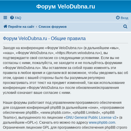
Форум VeloDubna.ru
FAQ
Вход
П
Перейти на сайт
Список форумов
о
Форум VeloDubna.ru - Общие правила
и
с
Заходя на конференцию «Форум VeloDubna.ru» (в дальнейшем «мы»,
«наш», «Форум VeloDubna.ru», «https://forum.velodubna.ru»), вы
к
подтверждаете своё согласие со следующими условиями. Если вы не
согласны с ними, пожалуйста, не заходите и не пользуйтесь форумами
«Форум VeloDubna.ru». Мы оставляем за собой право изменять эти
правила в любое время и сделаем всё возможное, чтобы уведомить вас об
этом, однако с вашей стороны было бы разумным регулярно
просматривать этот текст на предмет изменений, так как использование
конференции «Форум VeloDubna.ru» после обновления/исправления
условий означает ваше согласие с ними.
Наши форумы работают под управлением программного обеспечения
для создания конференций phpBB (в дальнейшем «они», «программное
обеспечение phpBB», «www.phpbb.com», «phpBB Limited», «phpBB
Teams»), выпущенного по лицензии «
GNU General Public License v2
» (в
дальнейшем «GPL»). Скачать его можно по адресу
www.phpbb.com
.
Ограничения лицензии GPL для программного обеспечения phpBB строго