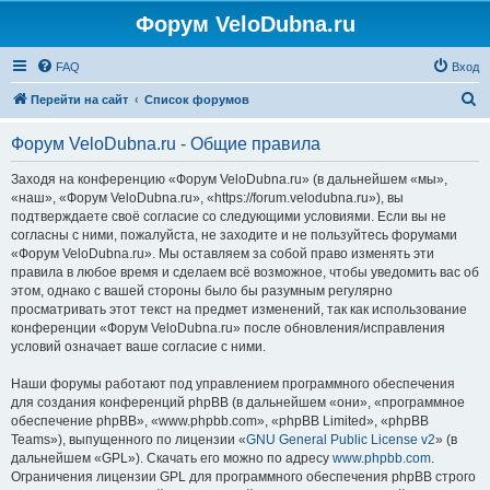
Форум VeloDubna.ru
FAQ
Вход
П
Перейти на сайт
Список форумов
о
Форум VeloDubna.ru - Общие правила
и
с
Заходя на конференцию «Форум VeloDubna.ru» (в дальнейшем «мы»,
«наш», «Форум VeloDubna.ru», «https://forum.velodubna.ru»), вы
к
подтверждаете своё согласие со следующими условиями. Если вы не
согласны с ними, пожалуйста, не заходите и не пользуйтесь форумами
«Форум VeloDubna.ru». Мы оставляем за собой право изменять эти
правила в любое время и сделаем всё возможное, чтобы уведомить вас об
этом, однако с вашей стороны было бы разумным регулярно
просматривать этот текст на предмет изменений, так как использование
конференции «Форум VeloDubna.ru» после обновления/исправления
условий означает ваше согласие с ними.
Наши форумы работают под управлением программного обеспечения
для создания конференций phpBB (в дальнейшем «они», «программное
обеспечение phpBB», «www.phpbb.com», «phpBB Limited», «phpBB
Teams»), выпущенного по лицензии «
GNU General Public License v2
» (в
дальнейшем «GPL»). Скачать его можно по адресу
www.phpbb.com
.
Ограничения лицензии GPL для программного обеспечения phpBB строго