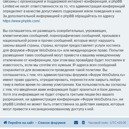
связаны с организацией и поддержкой интернет-конференций, и phpBB
Limited не несёт ответственности за то, что администрация конференций
определяет в качестве допустимого содержания и/или поведения в них.
За дополнительной информацией о phpBB обращайтесь по адресу
https://www.phpbb.com/
.
Вы соглашаетесь не размещать оскорбительных, угрожающих,
клеветнических сообщений, порнографических сообщений, призывов к
национальной розни и прочих сообщений, которые могут нарушить
законы вашей страны, страны, которая предоставляет услуги хостинга
для форумов «Форум VeloDubna.ru» или международное право. Попытки
размещения таких сообщений могут привести к вашему немедленному
отключению от конференции, при этом ваш провайдер будет поставлен в
известность, если мы сочтём это нужным. IP-адреса всех сообщений
сохраняются для возможности проведения такой политики. Вы
соглашаетесь с тем, что администраторы форумов «Форум VeloDubna.ru»
имеют право удалить, отредактировать, перенести или закрыть любую
тему в любое время по своему усмотрению. Как пользователь вы согласны
с тем, что введённая вами информация будет храниться в базе данных.
Хотя эта информация не будет открыта третьим лицам без вашего
разрешения, ни администрация конференции «Форум VeloDubna.ru», ни
phpBB Limited не может быть ответственна за действия хакеров, которые
могут привести к несанкционированному доступу к ней.
Перейти на сайт
Список форумов
Часовой пояс:
UTC+03:00