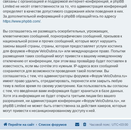
связаны с организацией и поддержкой интернет-конференций, и phpBB
Limited не несёт ответственности за то, что администрация конференций
определяет в качестве допустимого содержания и/или поведения в них.
За дополнительной информацией о phpBB обращайтесь по адресу
https://www.phpbb.com/
.
Вы соглашаетесь не размещать оскорбительных, угрожающих,
клеветнических сообщений, порнографических сообщений, призывов к
национальной розни и прочих сообщений, которые могут нарушить
законы вашей страны, страны, которая предоставляет услуги хостинга
для форумов «Форум VeloDubna.ru» или международное право. Попытки
размещения таких сообщений могут привести к вашему немедленному
отключению от конференции, при этом ваш провайдер будет поставлен в
известность, если мы сочтём это нужным. IP-адреса всех сообщений
сохраняются для возможности проведения такой политики. Вы
соглашаетесь с тем, что администраторы форумов «Форум VeloDubna.ru»
имеют право удалить, отредактировать, перенести или закрыть любую
тему в любое время по своему усмотрению. Как пользователь вы согласны
с тем, что введённая вами информация будет храниться в базе данных.
Хотя эта информация не будет открыта третьим лицам без вашего
разрешения, ни администрация конференции «Форум VeloDubna.ru», ни
phpBB Limited не может быть ответственна за действия хакеров, которые
могут привести к несанкционированному доступу к ней.
Перейти на сайт
Список форумов
Часовой пояс:
UTC+03:00