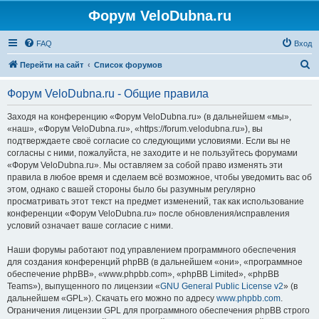
Форум VeloDubna.ru
FAQ
Вход
П
Перейти на сайт
Список форумов
о
Форум VeloDubna.ru - Общие правила
и
с
Заходя на конференцию «Форум VeloDubna.ru» (в дальнейшем «мы»,
«наш», «Форум VeloDubna.ru», «https://forum.velodubna.ru»), вы
к
подтверждаете своё согласие со следующими условиями. Если вы не
согласны с ними, пожалуйста, не заходите и не пользуйтесь форумами
«Форум VeloDubna.ru». Мы оставляем за собой право изменять эти
правила в любое время и сделаем всё возможное, чтобы уведомить вас об
этом, однако с вашей стороны было бы разумным регулярно
просматривать этот текст на предмет изменений, так как использование
конференции «Форум VeloDubna.ru» после обновления/исправления
условий означает ваше согласие с ними.
Наши форумы работают под управлением программного обеспечения
для создания конференций phpBB (в дальнейшем «они», «программное
обеспечение phpBB», «www.phpbb.com», «phpBB Limited», «phpBB
Teams»), выпущенного по лицензии «
GNU General Public License v2
» (в
дальнейшем «GPL»). Скачать его можно по адресу
www.phpbb.com
.
Ограничения лицензии GPL для программного обеспечения phpBB строго