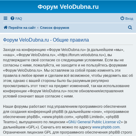
Форум VeloDubna.ru
FAQ
Вход
П
Перейти на сайт
Список форумов
о
Форум VeloDubna.ru - Общие правила
и
с
Заходя на конференцию «Форум VeloDubna.ru» (в дальнейшем «мы»,
«наш», «Форум VeloDubna.ru», «https://forum.velodubna.ru»), вы
к
подтверждаете своё согласие со следующими условиями. Если вы не
согласны с ними, пожалуйста, не заходите и не пользуйтесь форумами
«Форум VeloDubna.ru». Мы оставляем за собой право изменять эти
правила в любое время и сделаем всё возможное, чтобы уведомить вас об
этом, однако с вашей стороны было бы разумным регулярно
просматривать этот текст на предмет изменений, так как использование
конференции «Форум VeloDubna.ru» после обновления/исправления
условий означает ваше согласие с ними.
Наши форумы работают под управлением программного обеспечения
для создания конференций phpBB (в дальнейшем «они», «программное
обеспечение phpBB», «www.phpbb.com», «phpBB Limited», «phpBB
Teams»), выпущенного по лицензии «
GNU General Public License v2
» (в
дальнейшем «GPL»). Скачать его можно по адресу
www.phpbb.com
.
Ограничения лицензии GPL для программного обеспечения phpBB строго