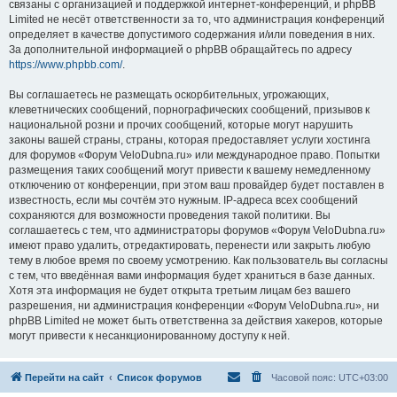
связаны с организацией и поддержкой интернет-конференций, и phpBB
Limited не несёт ответственности за то, что администрация конференций
определяет в качестве допустимого содержания и/или поведения в них.
За дополнительной информацией о phpBB обращайтесь по адресу
https://www.phpbb.com/
.
Вы соглашаетесь не размещать оскорбительных, угрожающих,
клеветнических сообщений, порнографических сообщений, призывов к
национальной розни и прочих сообщений, которые могут нарушить
законы вашей страны, страны, которая предоставляет услуги хостинга
для форумов «Форум VeloDubna.ru» или международное право. Попытки
размещения таких сообщений могут привести к вашему немедленному
отключению от конференции, при этом ваш провайдер будет поставлен в
известность, если мы сочтём это нужным. IP-адреса всех сообщений
сохраняются для возможности проведения такой политики. Вы
соглашаетесь с тем, что администраторы форумов «Форум VeloDubna.ru»
имеют право удалить, отредактировать, перенести или закрыть любую
тему в любое время по своему усмотрению. Как пользователь вы согласны
с тем, что введённая вами информация будет храниться в базе данных.
Хотя эта информация не будет открыта третьим лицам без вашего
разрешения, ни администрация конференции «Форум VeloDubna.ru», ни
phpBB Limited не может быть ответственна за действия хакеров, которые
могут привести к несанкционированному доступу к ней.
Перейти на сайт
Список форумов
Часовой пояс:
UTC+03:00