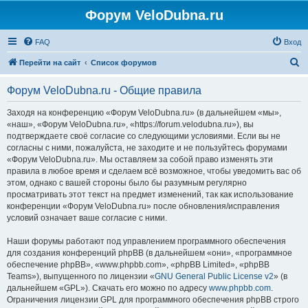
Форум VeloDubna.ru
FAQ
Вход
П
Перейти на сайт
Список форумов
о
Форум VeloDubna.ru - Общие правила
и
с
Заходя на конференцию «Форум VeloDubna.ru» (в дальнейшем «мы»,
«наш», «Форум VeloDubna.ru», «https://forum.velodubna.ru»), вы
к
подтверждаете своё согласие со следующими условиями. Если вы не
согласны с ними, пожалуйста, не заходите и не пользуйтесь форумами
«Форум VeloDubna.ru». Мы оставляем за собой право изменять эти
правила в любое время и сделаем всё возможное, чтобы уведомить вас об
этом, однако с вашей стороны было бы разумным регулярно
просматривать этот текст на предмет изменений, так как использование
конференции «Форум VeloDubna.ru» после обновления/исправления
условий означает ваше согласие с ними.
Наши форумы работают под управлением программного обеспечения
для создания конференций phpBB (в дальнейшем «они», «программное
обеспечение phpBB», «www.phpbb.com», «phpBB Limited», «phpBB
Teams»), выпущенного по лицензии «
GNU General Public License v2
» (в
дальнейшем «GPL»). Скачать его можно по адресу
www.phpbb.com
.
Ограничения лицензии GPL для программного обеспечения phpBB строго