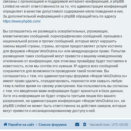
связаны с организацией и поддержкой интернет-конференций, и phpBB
Limited не несёт ответственности за то, что администрация конференций
определяет в качестве допустимого содержания и/или поведения в них.
За дополнительной информацией о phpBB обращайтесь по адресу
https://www.phpbb.com/
.
Вы соглашаетесь не размещать оскорбительных, угрожающих,
клеветнических сообщений, порнографических сообщений, призывов к
национальной розни и прочих сообщений, которые могут нарушить
законы вашей страны, страны, которая предоставляет услуги хостинга
для форумов «Форум VeloDubna.ru» или международное право. Попытки
размещения таких сообщений могут привести к вашему немедленному
отключению от конференции, при этом ваш провайдер будет поставлен в
известность, если мы сочтём это нужным. IP-адреса всех сообщений
сохраняются для возможности проведения такой политики. Вы
соглашаетесь с тем, что администраторы форумов «Форум VeloDubna.ru»
имеют право удалить, отредактировать, перенести или закрыть любую
тему в любое время по своему усмотрению. Как пользователь вы согласны
с тем, что введённая вами информация будет храниться в базе данных.
Хотя эта информация не будет открыта третьим лицам без вашего
разрешения, ни администрация конференции «Форум VeloDubna.ru», ни
phpBB Limited не может быть ответственна за действия хакеров, которые
могут привести к несанкционированному доступу к ней.
Перейти на сайт
Список форумов
Часовой пояс:
UTC+03:00