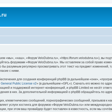
.ru
м «мы», «наш», «Форум VeloDubna.ru», «https://forum.velodubna.ru»), вы по
ьзуйтесь форумами «Форум VeloDubna.ru». Мы оставляем за собой право изме
ло бы разумным регулярно просматривать этот текст на предмет изменений, 
ласие с ними.
еспечения для создания конференций phpBB (в дальнейшем «они», «програ
General Public License v2
» (в дальнейшем «GPL»). Скачать его можно по адр
зацией и поддержкой интернет-конференций, и phpBB Limited не несёт ответ
ведения в них. За дополнительной информацией о phpBB обращайтесь по адр
их, клеветнических сообщений, порнографических сообщений, призывов к на
вляет услуги хостинга для форумов «Форум VeloDubna.ru» или международн
ии, при этом ваш провайдер будет поставлен в известность, если мы сочтём