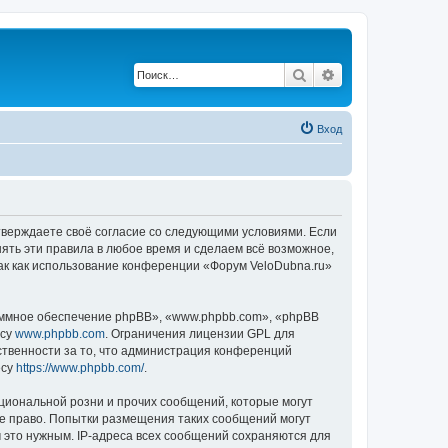
Поиск
Расширенный по
Вход
дтверждаете своё согласие со следующими условиями. Если
нять эти правила в любое время и сделаем всё возможное,
так как использование конференции «Форум VeloDubna.ru»
ммное обеспечение phpBB», «www.phpbb.com», «phpBB
есу
www.phpbb.com
. Ограничения лицензии GPL для
ственности за то, что администрация конференций
есу
https://www.phpbb.com/
.
циональной розни и прочих сообщений, которые могут
ое право. Попытки размещения таких сообщений могут
 это нужным. IP-адреса всех сообщений сохраняются для