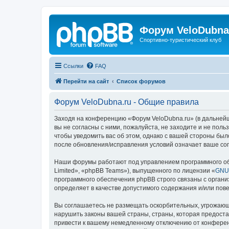
Форум VeloDubna
Спортивно-туристический клуб
Ссылки
FAQ
Перейти на сайт
Список форумов
Форум VeloDubna.ru - Общие правила
Заходя на конференцию «Форум VeloDubna.ru» (в дальнейше
вы не согласны с ними, пожалуйста, не заходите и не пол
чтобы уведомить вас об этом, однако с вашей стороны бы
после обновления/исправления условий означает ваше сог
Наши форумы работают под управлением программного об
Limited», «phpBB Teams»), выпущенного по лицензии «
GNU 
программного обеспечения phpBB строго связаны с органи
определяет в качестве допустимого содержания и/или по
Вы соглашаетесь не размещать оскорбительных, угрожающ
нарушить законы вашей страны, страны, которая предоста
привести к вашему немедленному отключению от конференц