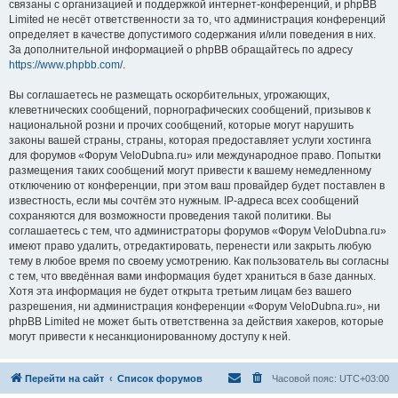
связаны с организацией и поддержкой интернет-конференций, и phpBB
Limited не несёт ответственности за то, что администрация конференций
определяет в качестве допустимого содержания и/или поведения в них.
За дополнительной информацией о phpBB обращайтесь по адресу
https://www.phpbb.com/
.
Вы соглашаетесь не размещать оскорбительных, угрожающих,
клеветнических сообщений, порнографических сообщений, призывов к
национальной розни и прочих сообщений, которые могут нарушить
законы вашей страны, страны, которая предоставляет услуги хостинга
для форумов «Форум VeloDubna.ru» или международное право. Попытки
размещения таких сообщений могут привести к вашему немедленному
отключению от конференции, при этом ваш провайдер будет поставлен в
известность, если мы сочтём это нужным. IP-адреса всех сообщений
сохраняются для возможности проведения такой политики. Вы
соглашаетесь с тем, что администраторы форумов «Форум VeloDubna.ru»
имеют право удалить, отредактировать, перенести или закрыть любую
тему в любое время по своему усмотрению. Как пользователь вы согласны
с тем, что введённая вами информация будет храниться в базе данных.
Хотя эта информация не будет открыта третьим лицам без вашего
разрешения, ни администрация конференции «Форум VeloDubna.ru», ни
phpBB Limited не может быть ответственна за действия хакеров, которые
могут привести к несанкционированному доступу к ней.
Перейти на сайт
Список форумов
Часовой пояс:
UTC+03:00