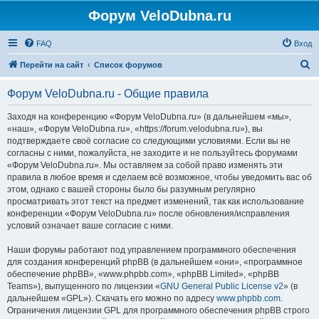
Форум VeloDubna.ru
FAQ
Вход
П
Перейти на сайт
Список форумов
о
Форум VeloDubna.ru - Общие правила
и
с
Заходя на конференцию «Форум VeloDubna.ru» (в дальнейшем «мы»,
«наш», «Форум VeloDubna.ru», «https://forum.velodubna.ru»), вы
к
подтверждаете своё согласие со следующими условиями. Если вы не
согласны с ними, пожалуйста, не заходите и не пользуйтесь форумами
«Форум VeloDubna.ru». Мы оставляем за собой право изменять эти
правила в любое время и сделаем всё возможное, чтобы уведомить вас об
этом, однако с вашей стороны было бы разумным регулярно
просматривать этот текст на предмет изменений, так как использование
конференции «Форум VeloDubna.ru» после обновления/исправления
условий означает ваше согласие с ними.
Наши форумы работают под управлением программного обеспечения
для создания конференций phpBB (в дальнейшем «они», «программное
обеспечение phpBB», «www.phpbb.com», «phpBB Limited», «phpBB
Teams»), выпущенного по лицензии «
GNU General Public License v2
» (в
дальнейшем «GPL»). Скачать его можно по адресу
www.phpbb.com
.
Ограничения лицензии GPL для программного обеспечения phpBB строго