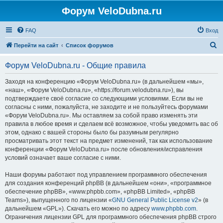
Форум VeloDubna.ru
FAQ
Вход
П
Перейти на сайт
Список форумов
о
Форум VeloDubna.ru - Общие правила
и
с
Заходя на конференцию «Форум VeloDubna.ru» (в дальнейшем «мы»,
«наш», «Форум VeloDubna.ru», «https://forum.velodubna.ru»), вы
к
подтверждаете своё согласие со следующими условиями. Если вы не
согласны с ними, пожалуйста, не заходите и не пользуйтесь форумами
«Форум VeloDubna.ru». Мы оставляем за собой право изменять эти
правила в любое время и сделаем всё возможное, чтобы уведомить вас об
этом, однако с вашей стороны было бы разумным регулярно
просматривать этот текст на предмет изменений, так как использование
конференции «Форум VeloDubna.ru» после обновления/исправления
условий означает ваше согласие с ними.
Наши форумы работают под управлением программного обеспечения
для создания конференций phpBB (в дальнейшем «они», «программное
обеспечение phpBB», «www.phpbb.com», «phpBB Limited», «phpBB
Teams»), выпущенного по лицензии «
GNU General Public License v2
» (в
дальнейшем «GPL»). Скачать его можно по адресу
www.phpbb.com
.
Ограничения лицензии GPL для программного обеспечения phpBB строго