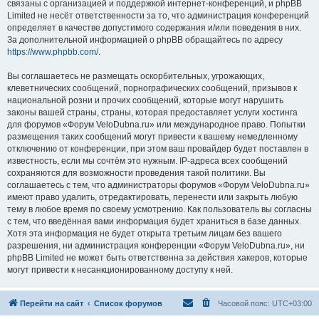
связаны с организацией и поддержкой интернет-конференций, и phpBB
Limited не несёт ответственности за то, что администрация конференций
определяет в качестве допустимого содержания и/или поведения в них.
За дополнительной информацией о phpBB обращайтесь по адресу
https://www.phpbb.com/
.
Вы соглашаетесь не размещать оскорбительных, угрожающих,
клеветнических сообщений, порнографических сообщений, призывов к
национальной розни и прочих сообщений, которые могут нарушить
законы вашей страны, страны, которая предоставляет услуги хостинга
для форумов «Форум VeloDubna.ru» или международное право. Попытки
размещения таких сообщений могут привести к вашему немедленному
отключению от конференции, при этом ваш провайдер будет поставлен в
известность, если мы сочтём это нужным. IP-адреса всех сообщений
сохраняются для возможности проведения такой политики. Вы
соглашаетесь с тем, что администраторы форумов «Форум VeloDubna.ru»
имеют право удалить, отредактировать, перенести или закрыть любую
тему в любое время по своему усмотрению. Как пользователь вы согласны
с тем, что введённая вами информация будет храниться в базе данных.
Хотя эта информация не будет открыта третьим лицам без вашего
разрешения, ни администрация конференции «Форум VeloDubna.ru», ни
phpBB Limited не может быть ответственна за действия хакеров, которые
могут привести к несанкционированному доступу к ней.
Перейти на сайт
Список форумов
Часовой пояс:
UTC+03:00