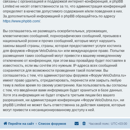
связаны с организацией и поддержкой интернет-конференций, и phpBB
Limited не несёт ответственности за то, что администрация конференций
определяет в качестве допустимого содержания и/или поведения в них.
За дополнительной информацией о phpBB обращайтесь по адресу
https://www.phpbb.com/
.
Вы соглашаетесь не размещать оскорбительных, угрожающих,
клеветнических сообщений, порнографических сообщений, призывов к
национальной розни и прочих сообщений, которые могут нарушить
законы вашей страны, страны, которая предоставляет услуги хостинга
для форумов «Форум VeloDubna.ru» или международное право. Попытки
размещения таких сообщений могут привести к вашему немедленному
отключению от конференции, при этом ваш провайдер будет поставлен в
известность, если мы сочтём это нужным. IP-адреса всех сообщений
сохраняются для возможности проведения такой политики. Вы
соглашаетесь с тем, что администраторы форумов «Форум VeloDubna.ru»
имеют право удалить, отредактировать, перенести или закрыть любую
тему в любое время по своему усмотрению. Как пользователь вы согласны
с тем, что введённая вами информация будет храниться в базе данных.
Хотя эта информация не будет открыта третьим лицам без вашего
разрешения, ни администрация конференции «Форум VeloDubna.ru», ни
phpBB Limited не может быть ответственна за действия хакеров, которые
могут привести к несанкционированному доступу к ней.
Перейти на сайт
Список форумов
Часовой пояс:
UTC+03:00