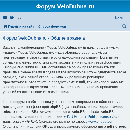
Форум VeloDubna.ru
FAQ
Вход
П
Перейти на сайт
Список форумов
о
Форум VeloDubna.ru - Общие правила
и
с
Заходя на конференцию «Форум VeloDubna.ru» (в дальнейшем «мы»,
«наш», «Форум VeloDubna.ru», «https://forum.velodubna.ru»), вы
к
подтверждаете своё согласие со следующими условиями. Если вы не
согласны с ними, пожалуйста, не заходите и не пользуйтесь форумами
«Форум VeloDubna.ru». Мы оставляем за собой право изменять эти
правила в любое время и сделаем всё возможное, чтобы уведомить вас об
этом, однако с вашей стороны было бы разумным регулярно
просматривать этот текст на предмет изменений, так как использование
конференции «Форум VeloDubna.ru» после обновления/исправления
условий означает ваше согласие с ними.
Наши форумы работают под управлением программного обеспечения
для создания конференций phpBB (в дальнейшем «они», «программное
обеспечение phpBB», «www.phpbb.com», «phpBB Limited», «phpBB
Teams»), выпущенного по лицензии «
GNU General Public License v2
» (в
дальнейшем «GPL»). Скачать его можно по адресу
www.phpbb.com
.
Ограничения лицензии GPL для программного обеспечения phpBB строго