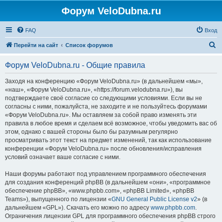
Форум VeloDubna.ru
FAQ
Вход
П
Перейти на сайт
Список форумов
о
Форум VeloDubna.ru - Общие правила
и
с
Заходя на конференцию «Форум VeloDubna.ru» (в дальнейшем «мы»,
«наш», «Форум VeloDubna.ru», «https://forum.velodubna.ru»), вы
к
подтверждаете своё согласие со следующими условиями. Если вы не
согласны с ними, пожалуйста, не заходите и не пользуйтесь форумами
«Форум VeloDubna.ru». Мы оставляем за собой право изменять эти
правила в любое время и сделаем всё возможное, чтобы уведомить вас об
этом, однако с вашей стороны было бы разумным регулярно
просматривать этот текст на предмет изменений, так как использование
конференции «Форум VeloDubna.ru» после обновления/исправления
условий означает ваше согласие с ними.
Наши форумы работают под управлением программного обеспечения
для создания конференций phpBB (в дальнейшем «они», «программное
обеспечение phpBB», «www.phpbb.com», «phpBB Limited», «phpBB
Teams»), выпущенного по лицензии «
GNU General Public License v2
» (в
дальнейшем «GPL»). Скачать его можно по адресу
www.phpbb.com
.
Ограничения лицензии GPL для программного обеспечения phpBB строго