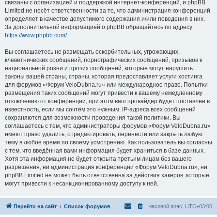
связаны с организацией и поддержкой интернет-конференций, и phpBB
Limited не несёт ответственности за то, что администрация конференций
определяет в качестве допустимого содержания и/или поведения в них.
За дополнительной информацией о phpBB обращайтесь по адресу
https://www.phpbb.com/
.
Вы соглашаетесь не размещать оскорбительных, угрожающих,
клеветнических сообщений, порнографических сообщений, призывов к
национальной розни и прочих сообщений, которые могут нарушить
законы вашей страны, страны, которая предоставляет услуги хостинга
для форумов «Форум VeloDubna.ru» или международное право. Попытки
размещения таких сообщений могут привести к вашему немедленному
отключению от конференции, при этом ваш провайдер будет поставлен в
известность, если мы сочтём это нужным. IP-адреса всех сообщений
сохраняются для возможности проведения такой политики. Вы
соглашаетесь с тем, что администраторы форумов «Форум VeloDubna.ru»
имеют право удалить, отредактировать, перенести или закрыть любую
тему в любое время по своему усмотрению. Как пользователь вы согласны
с тем, что введённая вами информация будет храниться в базе данных.
Хотя эта информация не будет открыта третьим лицам без вашего
разрешения, ни администрация конференции «Форум VeloDubna.ru», ни
phpBB Limited не может быть ответственна за действия хакеров, которые
могут привести к несанкционированному доступу к ней.
Перейти на сайт
Список форумов
Часовой пояс:
UTC+03:00