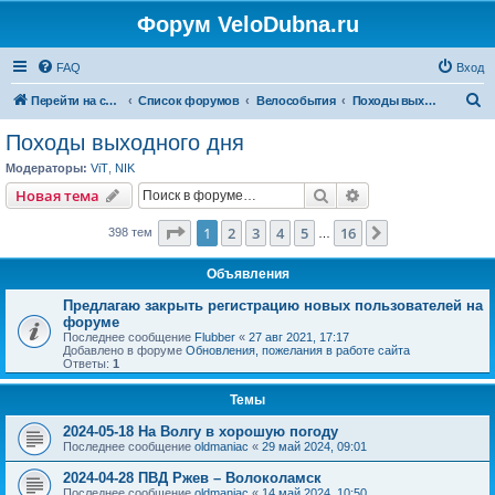
Форум VeloDubna.ru
FAQ
Вход
П
Перейти на сайт
Список форумов
Велособытия
Походы выходного дня
о
Походы выходного дня
и
Модераторы:
ViT
,
NIK
с
Поиск
Расширенный пои
Новая тема
к
Страница
1
из
16
1
2
3
4
5
16
След.
398 тем
…
Объявления
Предлагаю закрыть регистрацию новых пользователей на
форуме
Последнее сообщение
Flubber
«
27 авг 2021, 17:17
Добавлено в форуме
Обновления, пожелания в работе сайта
Ответы:
1
Темы
2024-05-18 На Волгу в хорошую погоду
Последнее сообщение
oldmaniac
«
29 май 2024, 09:01
2024-04-28 ПВД Ржев – Волоколамск
Последнее сообщение
oldmaniac
«
14 май 2024, 10:50