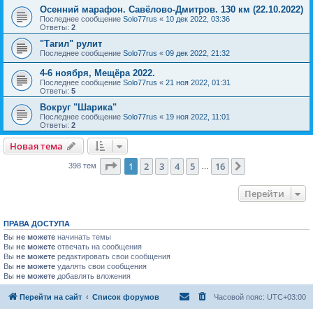
Осенний марафон. Савёлово-Дмитров. 130 км (22.10.2022)
Последнее сообщение
Solo77rus
«
10 дек 2022, 03:36
Ответы:
2
"Тагил" рулит
Последнее сообщение
Solo77rus
«
09 дек 2022, 21:32
4-6 ноября, Мещёра 2022.
Последнее сообщение
Solo77rus
«
21 ноя 2022, 01:31
Ответы:
5
Вокруг "Шарика"
Последнее сообщение
Solo77rus
«
19 ноя 2022, 11:01
Ответы:
2
Новая тема
Страница
1
из
16
1
2
3
4
5
16
След.
398 тем
…
Перейти
ПРАВА ДОСТУПА
Вы
не можете
начинать темы
Вы
не можете
отвечать на сообщения
Вы
не можете
редактировать свои сообщения
Вы
не можете
удалять свои сообщения
Вы
не можете
добавлять вложения
Перейти на сайт
Список форумов
Часовой пояс:
UTC+03:00