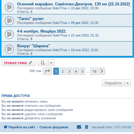
Осенний марафон. Савёлово-Дмитров. 130 км (22.10.2022)
Последнее сообщение
Solo77rus
«
10 дек 2022, 03:36
Ответы:
2
"Тагил" рулит
Последнее сообщение
Solo77rus
«
09 дек 2022, 21:32
4-6 ноября, Мещёра 2022.
Последнее сообщение
Solo77rus
«
21 ноя 2022, 01:31
Ответы:
5
Вокруг "Шарика"
Последнее сообщение
Solo77rus
«
19 ноя 2022, 11:01
Ответы:
2
Новая тема
Страница
1
из
16
1
2
3
4
5
16
След.
398 тем
…
Перейти
ПРАВА ДОСТУПА
Вы
не можете
начинать темы
Вы
не можете
отвечать на сообщения
Вы
не можете
редактировать свои сообщения
Вы
не можете
удалять свои сообщения
Вы
не можете
добавлять вложения
Перейти на сайт
Список форумов
Часовой пояс:
UTC+03:00