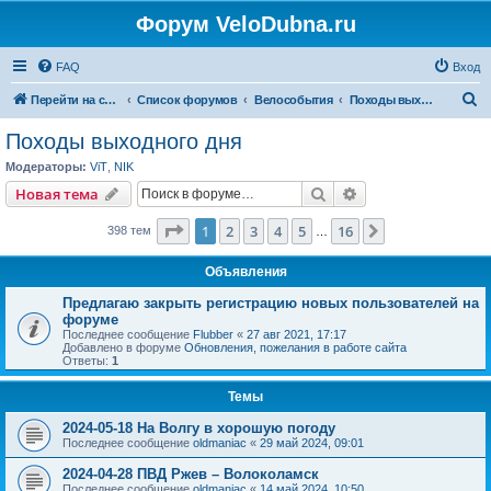
Форум VeloDubna.ru
FAQ
Вход
П
Перейти на сайт
Список форумов
Велособытия
Походы выходного дня
о
Походы выходного дня
и
Модераторы:
ViT
,
NIK
с
Поиск
Расширенный пои
Новая тема
к
Страница
1
из
16
1
2
3
4
5
16
След.
398 тем
…
Объявления
Предлагаю закрыть регистрацию новых пользователей на
форуме
Последнее сообщение
Flubber
«
27 авг 2021, 17:17
Добавлено в форуме
Обновления, пожелания в работе сайта
Ответы:
1
Темы
2024-05-18 На Волгу в хорошую погоду
Последнее сообщение
oldmaniac
«
29 май 2024, 09:01
2024-04-28 ПВД Ржев – Волоколамск
Последнее сообщение
oldmaniac
«
14 май 2024, 10:50