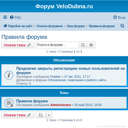
Форум VeloDubna.ru
FAQ
Вход
П
Перейти на сайт
Список форумов
Наш форум
Правила форума
о
Правила форума
и
Поиск
Расширенный пои
Новая тема
с
1 тема • Страница
1
из
1
к
Объявления
Предлагаю закрыть регистрацию новых пользователей на
форуме
Последнее сообщение
Flubber
«
27 авг 2021, 17:17
Добавлено в форуме
Обновления, пожелания в работе сайта
Ответы:
1
Темы
Правила форума
Последнее сообщение
Administrator
«
20 май 2015, 16:50
Новая тема
1 тема • Страница
1
из
1