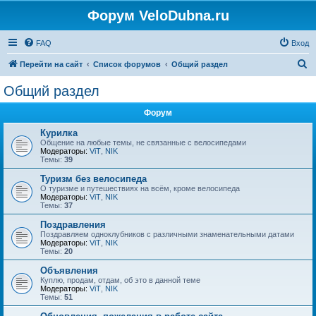
Форум VeloDubna.ru
FAQ
Вход
П
Перейти на сайт
Список форумов
Общий раздел
о
Общий раздел
и
Форум
с
к
Курилка
Общение на любые темы, не связанные с велосипедами
Модераторы:
ViT
,
NIK
Темы:
39
Туризм без велосипеда
О туризме и путешествиях на всём, кроме велосипеда
Модераторы:
ViT
,
NIK
Темы:
37
Поздравления
Поздравляем одноклубников с различными знаменательными датами
Модераторы:
ViT
,
NIK
Темы:
20
Объявления
Куплю, продам, отдам, об это в данной теме
Модераторы:
ViT
,
NIK
Темы:
51