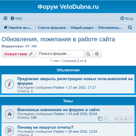
Форум VeloDubna.ru
FAQ
Вход
П
Перейти на сайт
Список форумов
Общий раздел
Обновления, пожелания в работе сайта
о
Обновления, пожелания в работе сайта
и
Модераторы:
ViT
,
NIK
с
Поиск
Расширенный пои
Новая тема
к
7 тем • Страница
1
из
1
Объявления
Предлагаю закрыть регистрацию новых пользователей на
форуме
Последнее сообщение
Flubber
«
27 авг 2021, 17:17
Ответы:
1
Темы
Внесенные изменения на форуме и сайте
Последнее сообщение
Flubber
«
24 май 2020, 20:04
Ответы:
135
1
4
5
6
7
…
Почему не пишутся отчеты?
Последнее сообщение
Flubber
«
30 июн 2016, 12:54
Ответы:
2