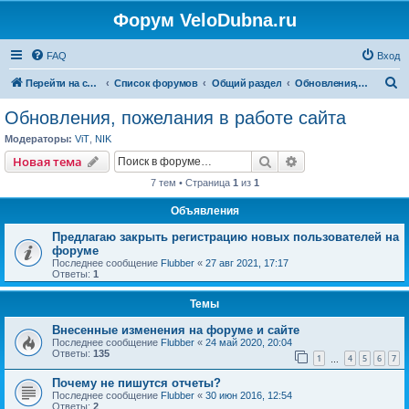
Форум VeloDubna.ru
FAQ
Вход
П
Перейти на сайт
Список форумов
Общий раздел
Обновления, пожелания в работе сайта
о
Обновления, пожелания в работе сайта
и
Модераторы:
ViT
,
NIK
с
Поиск
Расширенный пои
Новая тема
к
7 тем • Страница
1
из
1
Объявления
Предлагаю закрыть регистрацию новых пользователей на
форуме
Последнее сообщение
Flubber
«
27 авг 2021, 17:17
Ответы:
1
Темы
Внесенные изменения на форуме и сайте
Последнее сообщение
Flubber
«
24 май 2020, 20:04
Ответы:
135
1
4
5
6
7
…
Почему не пишутся отчеты?
Последнее сообщение
Flubber
«
30 июн 2016, 12:54
Ответы:
2