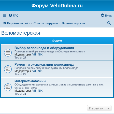
Форум VeloDubna.ru
FAQ
Вход
П
Перейти на сайт
Список форумов
Веломастерская
о
Веломастерская
и
Форум
с
к
Выбор велосипеда и оборудования
Помощь в выборе велосипеда и оборудования к нему.
Модераторы:
ViT
,
NIK
Темы:
27
Ремонт и эксплуатация велосипеда
Вопросы по ремонту и эксплуатации велосипеда
Модераторы:
ViT
,
NIK
Темы:
22
Интернет-магазины
Обсуждение интернет-магазинов, заказ и совместные закупки в них,
оплата, доставка
Модераторы:
ViT
,
NIK
Темы:
31
Перейти