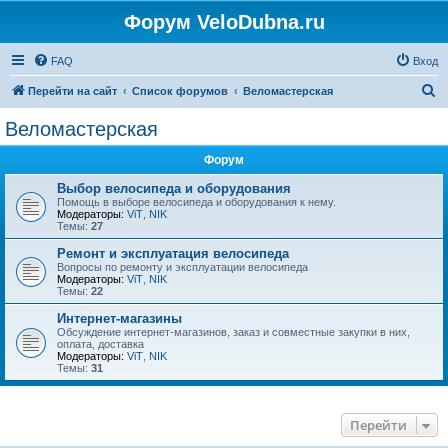
Форум VeloDubna.ru
FAQ
Вход
П
Перейти на сайт
Список форумов
Веломастерская
о
Веломастерская
и
Форум
с
к
Выбор велосипеда и оборудования
Помощь в выборе велосипеда и оборудования к нему.
Модераторы:
ViT
,
NIK
Темы:
27
Ремонт и эксплуатация велосипеда
Вопросы по ремонту и эксплуатации велосипеда
Модераторы:
ViT
,
NIK
Темы:
22
Интернет-магазины
Обсуждение интернет-магазинов, заказ и совместные закупки в них,
оплата, доставка
Модераторы:
ViT
,
NIK
Темы:
31
Перейти