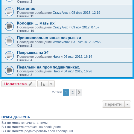
Ответы:
2
Изотоник
Последнее сообщение
CrazyAlex
«
08 фев 2013, 12:19
Ответы:
11
Колодки ... мать их!
Последнее сообщение
CrazyAlex
«
09 ноя 2012, 07:57
Ответы:
10
Принципиально иные покрышки
Последнее сообщение
Vovasvetov
«
31 окт 2012, 22:55
Ответы:
2
Покрышка на 24'
Последнее сообщение
Накх
«
06 июл 2012, 16:14
Ответы:
4
Педальки на промподшипниках.
Последнее сообщение
Накх
«
04 июл 2012, 16:26
Ответы:
3
Новая тема
1
2
След.
27 тем
Перейти
ПРАВА ДОСТУПА
Вы
не можете
начинать темы
Вы
не можете
отвечать на сообщения
Вы
не можете
редактировать свои сообщения