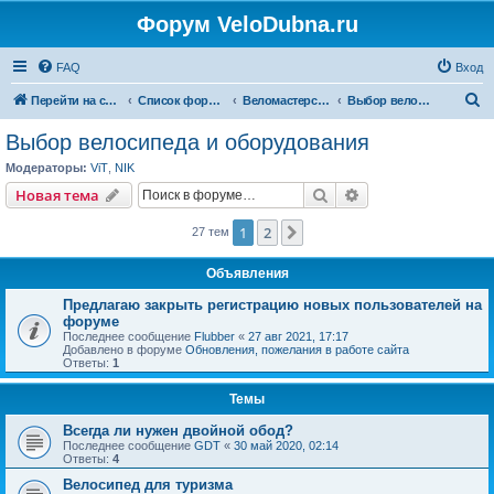
Форум VeloDubna.ru
FAQ
Вход
П
Перейти на сайт
Список форумов
Веломастерская
Выбор велосипеда и оборудования
о
Выбор велосипеда и оборудования
и
Модераторы:
ViT
,
NIK
с
Поиск
Расширенный пои
Новая тема
к
1
2
След.
27 тем
Объявления
Предлагаю закрыть регистрацию новых пользователей на
форуме
Последнее сообщение
Flubber
«
27 авг 2021, 17:17
Добавлено в форуме
Обновления, пожелания в работе сайта
Ответы:
1
Темы
Всегда ли нужен двойной обод?
Последнее сообщение
GDT
«
30 май 2020, 02:14
Ответы:
4
Велосипед для туризма