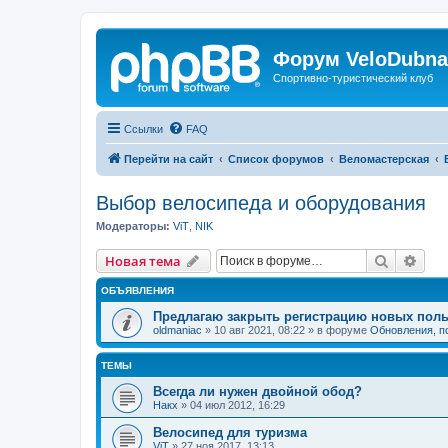
Форум VeloDubna
Спортивно-туристический клуб
Ссылки
FAQ
Перейти на сайт
Список форумов
Веломастерская
Выбор велосипеда и оборудования
Модераторы:
ViT
,
NIK
Поиск
Рас
Новая тема
ОБЪЯВЛЕНИЯ
Предлагаю закрыть регистрацию новых поль
oldmaniac
»
10 авг 2021, 08:22
» в форуме
Обновления, п
ТЕМЫ
Всегда ли нужен двойной обод?
Накх
»
04 июл 2012, 16:29
Велосипед для туризма
ViT
»
27 ноя 2017, 13:13