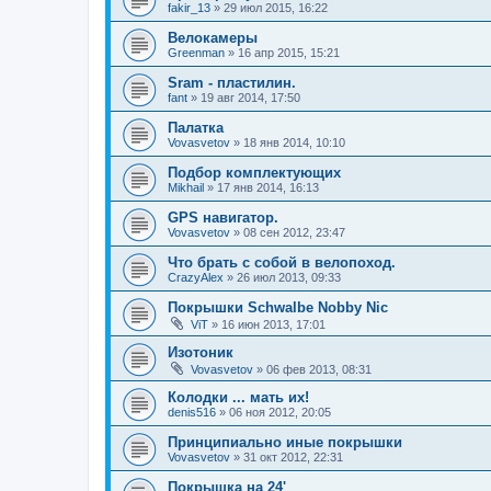
fakir_13
»
29 июл 2015, 16:22
Велокамеры
Greenman
»
16 апр 2015, 15:21
Sram - пластилин.
fant
»
19 авг 2014, 17:50
Палатка
Vovasvetov
»
18 янв 2014, 10:10
Подбор комплектующих
Mikhail
»
17 янв 2014, 16:13
GPS навигатор.
Vovasvetov
»
08 сен 2012, 23:47
Что брать с собой в велопоход.
CrazyAlex
»
26 июл 2013, 09:33
Покрышки Schwalbe Nobby Nic
ViT
»
16 июн 2013, 17:01
Изотоник
Vovasvetov
»
06 фев 2013, 08:31
Колодки ... мать их!
denis516
»
06 ноя 2012, 20:05
Принципиально иные покрышки
Vovasvetov
»
31 окт 2012, 22:31
Покрышка на 24'