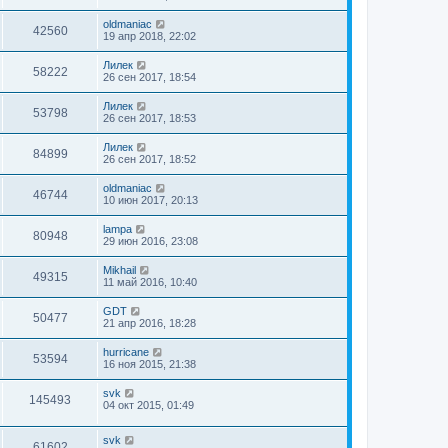
oldmaniac
42560
19 апр 2018, 22:02
Лилек
58222
26 сен 2017, 18:54
Лилек
53798
26 сен 2017, 18:53
Лилек
84899
26 сен 2017, 18:52
oldmaniac
46744
10 июн 2017, 20:13
lampa
80948
29 июн 2016, 23:08
Mikhail
49315
11 май 2016, 10:40
GDT
50477
21 апр 2016, 18:28
hurricane
53594
16 ноя 2015, 21:38
svk
145493
04 окт 2015, 01:49
svk
61602