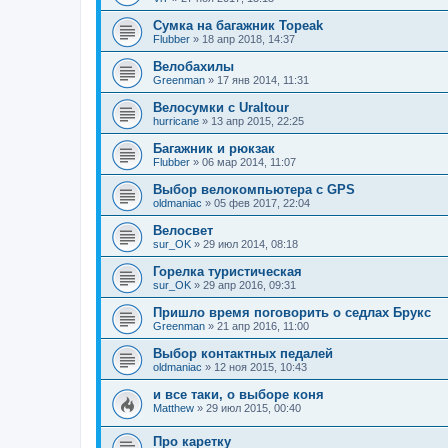
Сумка на багажник Topeak
Flubber
»
18 апр 2018, 14:37
Велобахилы
Greenman
»
17 янв 2014, 11:31
Велосумки с Uraltour
hurricane
»
13 апр 2015, 22:25
Багажник и рюкзак
Flubber
»
06 мар 2014, 11:07
Выбор велокомпьютера с GPS
oldmaniac
»
05 фев 2017, 22:04
Велосвет
sur_OK
»
29 июл 2014, 08:18
Горелка туристическая
sur_OK
»
29 апр 2016, 09:31
Пришло время поговорить о седлах Брукс
Greenman
»
21 апр 2016, 11:00
Выбор контактных педалей
oldmaniac
»
12 ноя 2015, 10:43
и все таки, о выборе коня
Matthew
»
29 июл 2015, 00:40
Про каретку