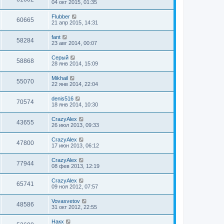
04 окт 2015, 01:35
Flubber
60665
21 апр 2015, 14:31
fant
58284
23 авг 2014, 00:07
Серый
58868
28 янв 2014, 15:09
Mikhail
55070
22 янв 2014, 22:04
denis516
70574
18 янв 2014, 10:30
CrazyAlex
43655
26 июл 2013, 09:33
CrazyAlex
47800
17 июн 2013, 06:12
CrazyAlex
77944
08 фев 2013, 12:19
CrazyAlex
65741
09 ноя 2012, 07:57
Vovasvetov
48586
31 окт 2012, 22:55
Накх