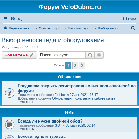
Форум VeloDubna.ru
FAQ
Вход
П
Перейти на сайт
Список форумов
Веломастерская
Выбор велосипеда и оборудования
о
Выбор велосипеда и оборудования
и
Модераторы:
ViT
,
NIK
с
Поиск
Расширенный пои
Новая тема
к
1
2
След.
27 тем
Объявления
Предлагаю закрыть регистрацию новых пользователей на
форуме
Последнее сообщение
Flubber
«
27 авг 2021, 17:17
Добавлено в форуме
Обновления, пожелания в работе сайта
Ответы:
1
Темы
Всегда ли нужен двойной обод?
Последнее сообщение
GDT
«
30 май 2020, 02:14
Ответы:
4
Велосипед для туризма