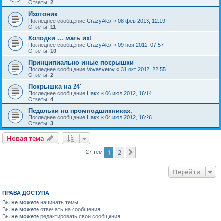
Ответы:
2
Изотоник
Последнее сообщение
CrazyAlex
«
08 фев 2013, 12:19
Ответы:
11
Колодки ... мать их!
Последнее сообщение
CrazyAlex
«
09 ноя 2012, 07:57
Ответы:
10
Принципиально иные покрышки
Последнее сообщение
Vovasvetov
«
31 окт 2012, 22:55
Ответы:
2
Покрышка на 24'
Последнее сообщение
Накх
«
06 июл 2012, 16:14
Ответы:
4
Педальки на промподшипниках.
Последнее сообщение
Накх
«
04 июл 2012, 16:26
Ответы:
3
Новая тема
1
2
След.
27 тем
Перейти
ПРАВА ДОСТУПА
Вы
не можете
начинать темы
Вы
не можете
отвечать на сообщения
Вы
не можете
редактировать свои сообщения